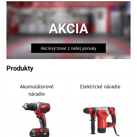
AKCIA
Akciový tovar z našej ponuky
Produkty
Akumulátorové
Elektrické náradie
náradie