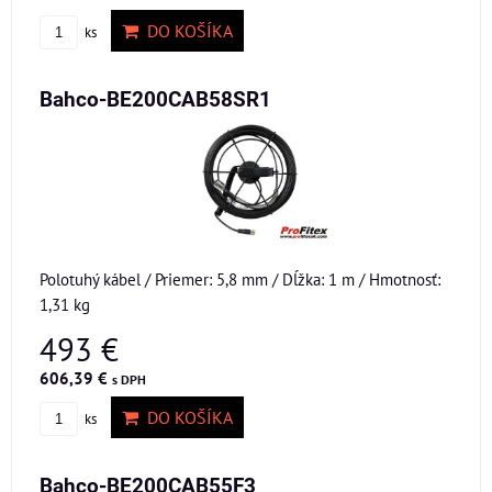
DO KOŠÍKA
ks
Bahco-BE200CAB58SR1
Polotuhý kábel / Priemer: 5,8 mm / Dĺžka: 1 m / Hmotnosť:
1,31 kg
493 €
606,39 €
s DPH
DO KOŠÍKA
ks
Bahco-BE200CAB55F3