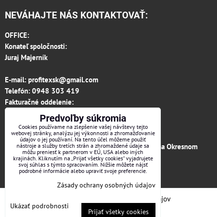
NEVÁHAJTE NÁS KONTAKTOVAŤ:
OFFICE:
Konateľ spoločnosti:
Juraj Majerník
E-mail:
profitexsk@gmail.com
Telefón:
0948 303 419
Fakturačné oddelenie:
invoice.profitexsk@gmail.com
Predvoľby súkromia
IČO: 36313157
Cookies používame na zlepšenie vašej návštevy tejto
webovej stránky, analýzu jej výkonnosti a zhromažďovanie
IČ DPH: SK 2020182615
údajov o jej používaní. Na tento účel môžeme použiť
Firma je zapísaná v obchodnom registri vedenom na Okresnom
nástroje a služby tretích strán a zhromaždené údaje sa
môžu preniesť k partnerom v EÚ, USA alebo iných
súde v Trenčíne, vložka č.12066/R odd. s.r.o.
krajinách. Kliknutím na „Prijať všetky cookies“ vyjadrujete
svoj súhlas s týmto spracovaním. Nižšie môžete nájsť
podrobné informácie alebo upraviť svoje preferencie.
Facebook
Zásady ochrany osobných údajov
Predvoľby súkromia
Zásady ochrany osobných údajov
Ukázať podrobnosti
Prijať všetky cookies