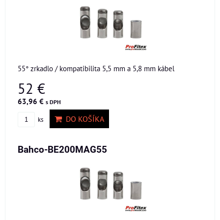
55° zrkadlo / kompatibilita 5,5 mm a 5,8 mm kábel
52 €
63,96 €
s DPH
DO KOŠÍKA
ks
Bahco-BE200MAG55