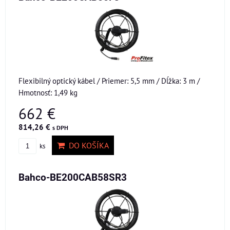
Flexibilný optický kábel / Priemer: 5,5 mm / Dĺžka: 3 m /
Hmotnosť: 1,49 kg
662 €
814,26 €
s DPH
DO KOŠÍKA
ks
Bahco-BE200CAB58SR3