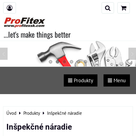
...let's make things better
Produkty
Menu
Úvod
Produkty
Inšpekčné náradie
Inšpekčné náradie