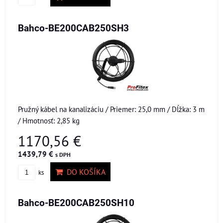
Bahco-BE200CAB250SH3
Pružný kábel na kanalizáciu / Priemer: 25,0 mm / Dĺžka: 3 m
/ Hmotnosť: 2,85 kg
1170,56 €
1439,79 €
s DPH
DO KOŠÍKA
ks
Bahco-BE200CAB250SH10