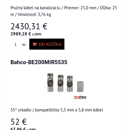
Pružný kábel na kanalizáciu / Priemer: 25,0 mm / Dĺžka: 25
m / Hmotnosť: 3,76 kg
2430,31 €
2989,28 €
s DPH
DO KOŠÍKA
ks
Bahco-BE200MIR5535
35° zrkadlo / kompatibilita 5,5 mm a 5,8 mm kábel
52 €
63,96 €
s DPH