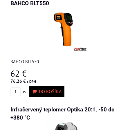
BAHCO BLT550
BAHCO BLT550
62 €
76,26 €
s DPH
DO KOŠÍKA
ks
Infračervený teplomer Optika 20:1, -50 do
+380 °C