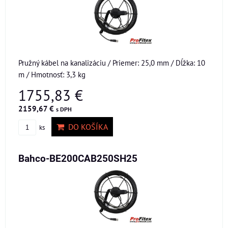
Pružný kábel na kanalizáciu / Priemer: 25,0 mm / Dĺžka: 10
m / Hmotnosť: 3,3 kg
1755,83 €
2159,67 €
s DPH
DO KOŠÍKA
ks
Bahco-BE200CAB250SH25