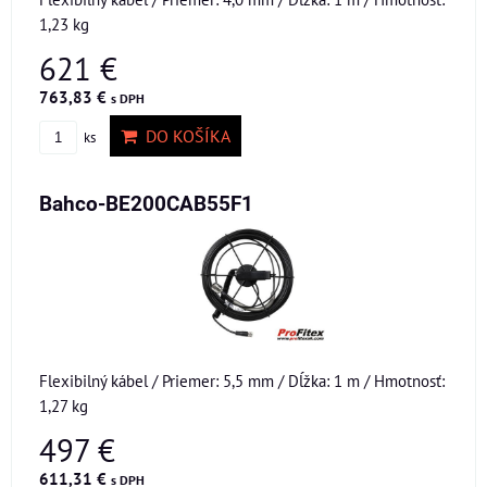
1,23 kg
621 €
763,83 €
s DPH
DO KOŠÍKA
ks
Bahco-BE200CAB55F1
Flexibilný kábel / Priemer: 5,5 mm / Dĺžka: 1 m / Hmotnosť:
1,27 kg
497 €
611,31 €
s DPH