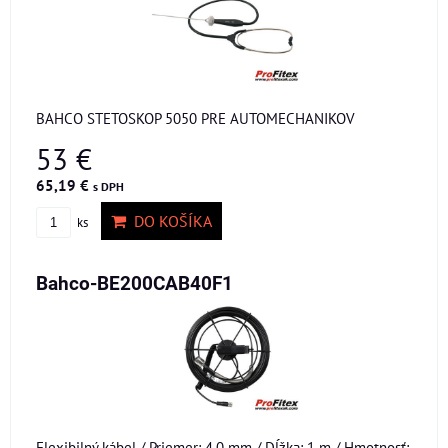
BAHCO STETOSKOP 5050 PRE AUTOMECHANIKOV
53 €
65,19 €
s DPH
DO KOŠÍKA
ks
Bahco-BE200CAB40F1
Flexibilný kábel / Priemer: 4,0 mm / Dĺžka: 1 m / Hmotnosť: