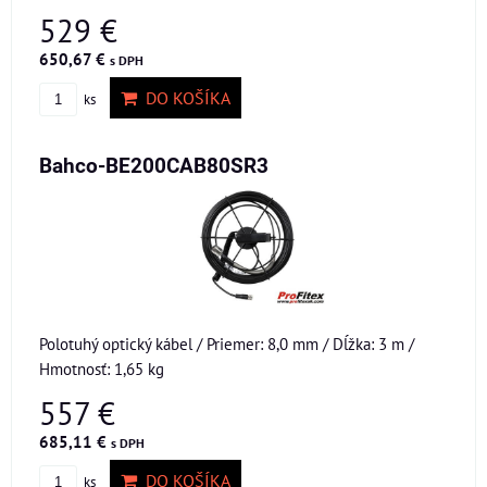
529 €
650,67 €
s DPH
DO KOŠÍKA
ks
Bahco-BE200CAB80SR3
Polotuhý optický kábel / Priemer: 8,0 mm / Dĺžka: 3 m /
Hmotnosť: 1,65 kg
557 €
685,11 €
s DPH
DO KOŠÍKA
ks