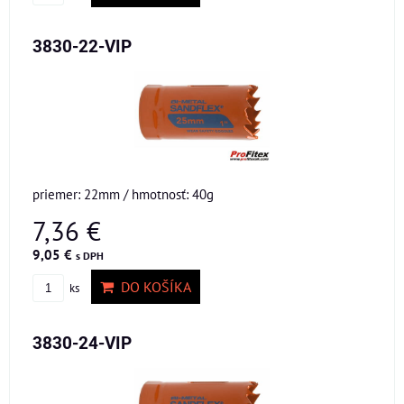
3830-22-VIP
priemer: 22mm / hmotnosť: 40g
7,36 €
9,05 €
s DPH
DO KOŠÍKA
ks
3830-24-VIP