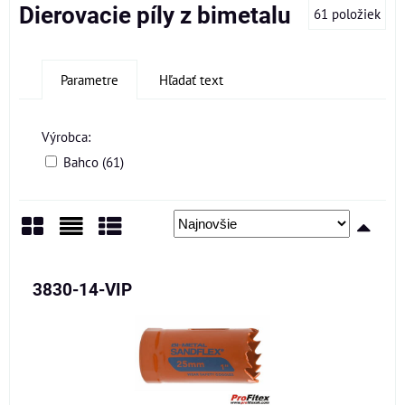
Dierovacie píly z bimetalu
61
položiek
Parametre
Hľadať text
Výrobca:
Bahco (61)
Mriežka
Zoznam
Tabuľka
3830-14-VIP