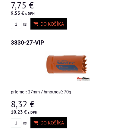
7,75 €
9,53 €
s DPH
DO KOŠÍKA
ks
3830-27-VIP
priemer: 27mm / hmotnosť: 70g
8,32 €
10,23 €
s DPH
DO KOŠÍKA
ks