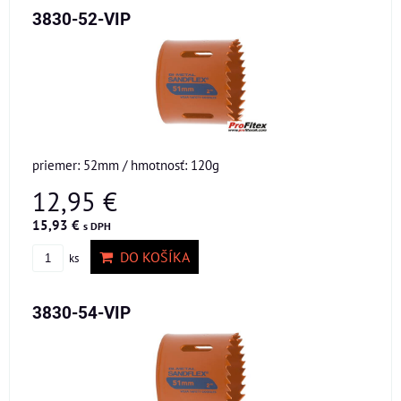
3830-52-VIP
priemer: 52mm / hmotnosť: 120g
12,95 €
15,93 €
s DPH
DO KOŠÍKA
ks
3830-54-VIP