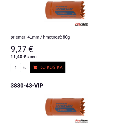
priemer: 41mm / hmotnosť: 80g
9,27 €
11,40 €
s DPH
DO KOŠÍKA
ks
3830-43-VIP