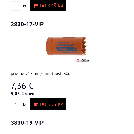
DO KOŠÍKA
ks
3830-17-VIP
priemer: 17mm / hmotnosť: 30g
7,36 €
9,05 €
s DPH
DO KOŠÍKA
ks
3830-19-VIP