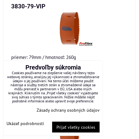
3830-79-VIP
priemer: 79mm / hmotnosť: 260g
Predvoľby súkromia
15,95 €
Cookies používame na zlepšenie vašej návštevy tejto
webovej stránky, analýzu jej výkonnosti a zhromažďovanie
19,62 €
s DPH
údajov o jej používaní. Na tento účel môžeme použiť
nástroje a služby tretích strán a zhromaždené údaje sa
DO KOŠÍKA
môžu preniesť k partnerom v EÚ, USA alebo iných
ks
krajinách. Kliknutím na „Prijať všetky cookies“ vyjadrujete
svoj súhlas s týmto spracovaním. Nižšie môžete nájsť
podrobné informácie alebo upraviť svoje preferencie.
3830-83-VIP
Zásady ochrany osobných údajov
Ukázať podrobnosti
Prijať všetky cookies