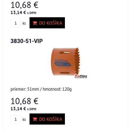
10,68 €
13,14 €
s DPH
DO KOŠÍKA
ks
3830-51-VIP
priemer: 51mm / hmotnosť: 120g
10,68 €
13,14 €
s DPH
DO KOŠÍKA
ks