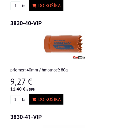
DO KOŠÍKA
ks
3830-40-VIP
priemer: 40mm / hmotnosť: 80g
9,27 €
11,40 €
s DPH
DO KOŠÍKA
ks
3830-41-VIP