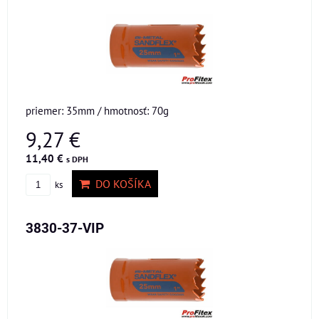
priemer: 35mm / hmotnosť: 70g
9,27 €
11,40 €
s DPH
DO KOŠÍKA
ks
3830-37-VIP