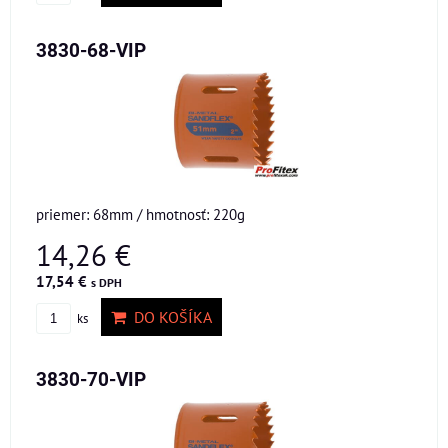
3830-68-VIP
priemer: 68mm / hmotnosť: 220g
14,26 €
17,54 €
s DPH
DO KOŠÍKA
ks
3830-70-VIP