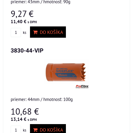
priemer: 43mm / hmotnosť: 90g
9,27 €
11,40 €
s DPH
DO KOŠÍKA
ks
3830-44-VIP
priemer: 44mm / hmotnosť: 100g
10,68 €
13,14 €
s DPH
DO KOŠÍKA
ks