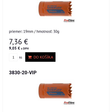
priemer: 19mm / hmotnosť: 30g
7,36 €
9,05 €
s DPH
DO KOŠÍKA
ks
3830-20-VIP