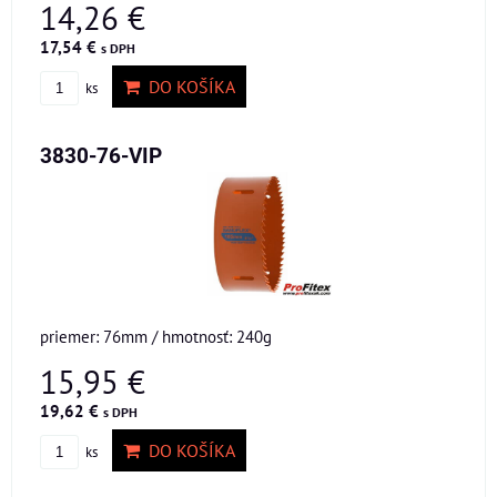
14,26 €
17,54 €
s DPH
DO KOŠÍKA
ks
3830-76-VIP
priemer: 76mm / hmotnosť: 240g
15,95 €
19,62 €
s DPH
DO KOŠÍKA
ks