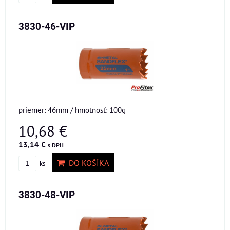
3830-46-VIP
priemer: 46mm / hmotnosť: 100g
10,68 €
13,14 €
s DPH
DO KOŠÍKA
ks
3830-48-VIP