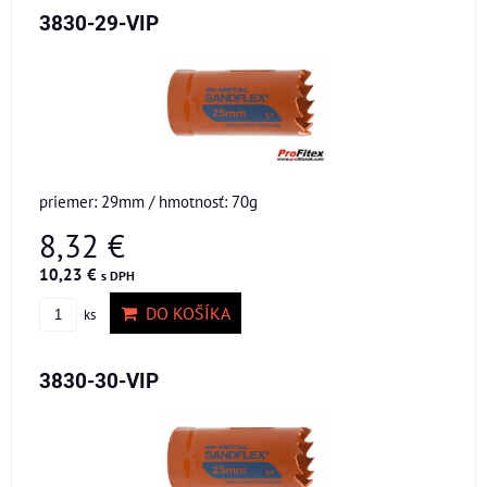
3830-29-VIP
priemer: 29mm / hmotnosť: 70g
8,32 €
10,23 €
s DPH
DO KOŠÍKA
ks
3830-30-VIP