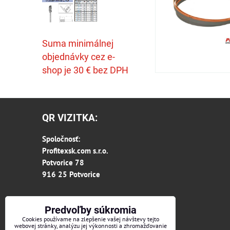
Suma minimálnej
objednávky cez e-
shop je 30 € bez DPH
QR VIZITKA:
Spoločnosť:
Profitexsk.com s.r.o.
Potvorice 78
916 25 Potvorice
Predvoľby súkromia
Cookies používame na zlepšenie vašej návštevy tejto
webovej stránky, analýzu jej výkonnosti a zhromažďovanie