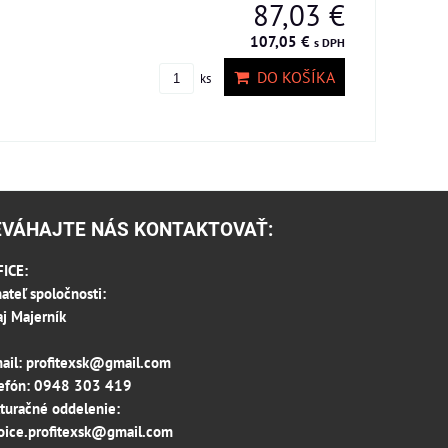
87,03 €
107,05 €
s DPH
DO KOŠÍKA
ks
EVÁHAJTE NÁS KONTAKTOVAŤ:
ICE:
ateľ spoločnosti:
aj Majerník
ail:
profitexsk@gmail.com
efón:
0948 303 419
turačné oddelenie:
oice.profitexsk@gmail.com