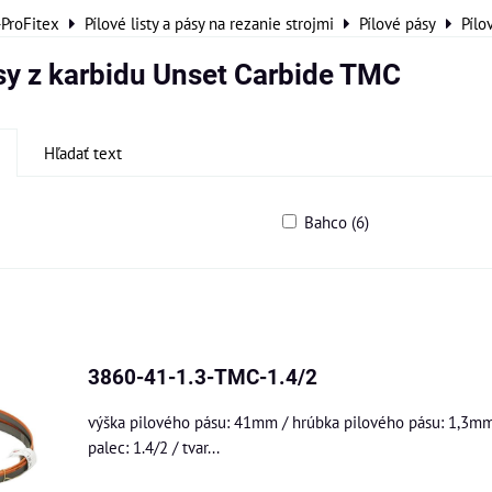
-ProFitex
Pílové listy a pásy na rezanie strojmi
Pílové pásy
Pílo
sy z karbidu Unset Carbide TMC
Hľadať text
Bahco (6)
am
buľka
3860-41-1.3-TMC-1.4/2
výška pilového pásu: 41mm / hrúbka pilového pásu: 1,3mm
palec: 1.4/2 / tvar...