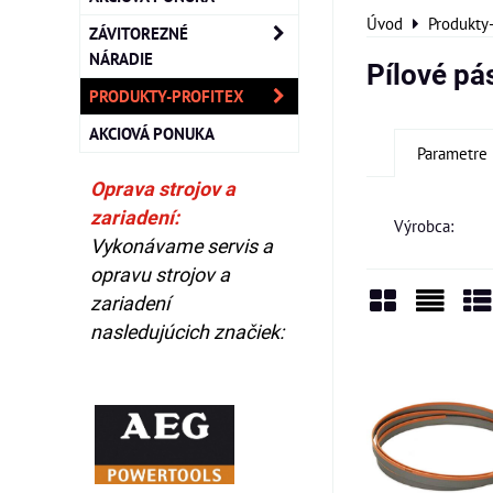
Úvod
Produkty
ZÁVITOREZNÉ
NÁRADIE
Pílové pá
PRODUKTY-PROFITEX
AKCIOVÁ PONUKA
Parametre
Oprava strojov a
zariadení:
Výrobca:
Vykonávame servis a
opravu strojov a
zariadení
nasledujúcich značiek:
Mriežka
Zozn
Ta