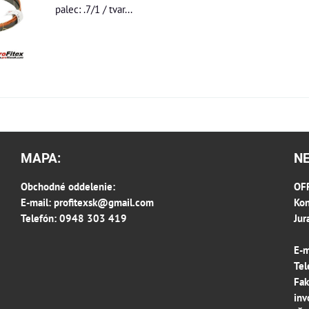
palec: .7/1 / tvar...
MAPA:
N
Obchodné oddelenie:
OFF
E-mail:
profitexsk@gmail.com
Kon
Telefón: 0948 303 419
Jur
E-m
Tel
Fak
inv