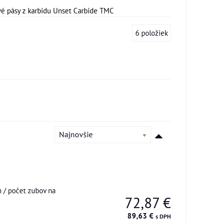
vé pásy z karbidu Unset Carbide TMC
6
položiek
Najnovšie
 / počet zubov na
72,87 €
89,63 €
s DPH