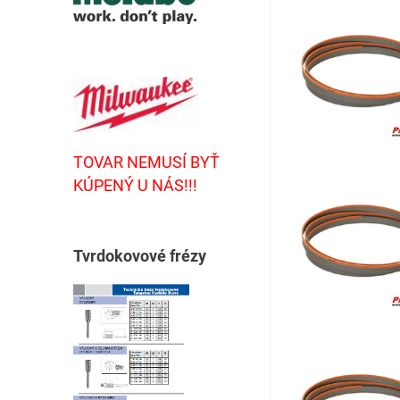
TOVAR NEMUSÍ BYŤ
KÚPENÝ U NÁS!!!
T
vrdokovové frézy