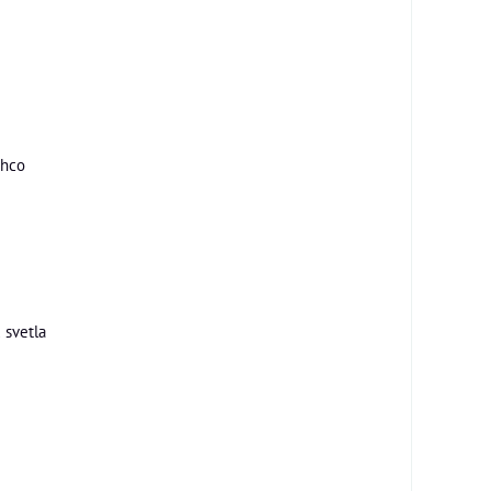
ahco
 svetla