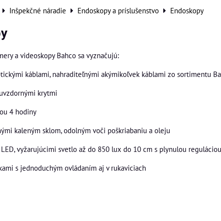
Inšpekčné náradie
Endoskopy a príslušenstvo
Endoskopy
py
mery a videoskopy Bahco sa vyznačujú:
ickými káblami, nahraditeľnými akýmikoľvek káblami zo sortimentu B
zuvzdornými krytmi
ou 4 hodiny
nými kaleným sklom, odolným voči poškriabaniu a oleju
LED, vyžarujúcimi svetlo až do 850 lux do 10 cm s plynulou reguláciou
kami s jednoduchým ovládaním aj v rukaviciach