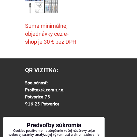
Suma minimálnej
objednávky cez e-
shop je 30 € bez DPH
QR VIZITKA:
Spoločnosť:
Profitexsk.com s.r.o.
Potvorice 78
916 25 Potvorice
Predvoľby súkromia
Cookies používame na zlepšenie vašej návštevy tejto
webovej stránky, analýzu jej výkonnosti a zhromažďovanie