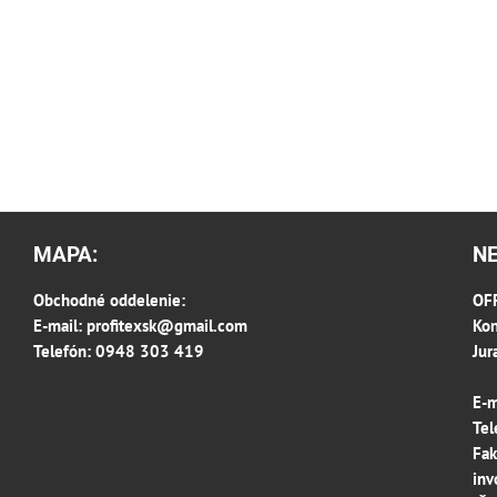
MAPA:
N
Obchodné oddelenie:
OFF
E-mail:
profitexsk@gmail.com
Kon
Telefón: 0948 303 419
Jur
E-m
Tel
Fak
inv