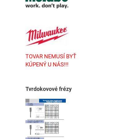
TOVAR NEMUSÍ BYŤ
KÚPENÝ U NÁS!!!
T
vrdokovové frézy