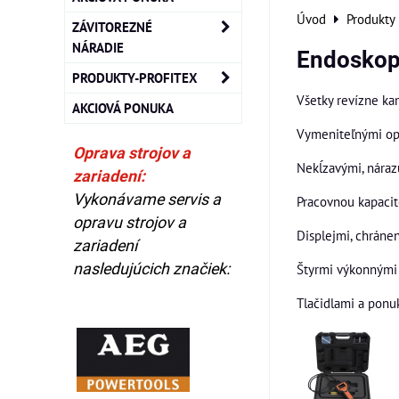
Úvod
Produkty
ZÁVITOREZNÉ
NÁRADIE
Endosko
PRODUKTY-PROFITEX
Všetky revízne ka
AKCIOVÁ PONUKA
Vymeniteľnými opt
Oprava strojov a
Nekĺzavými, nára
zariadení:
Vykonávame servis a
Pracovnou kapacit
opravu strojov a
Displejmi, chráne
zariadení
nasledujúcich značiek:
Štyrmi výkonnými 
Tlačidlami a ponu