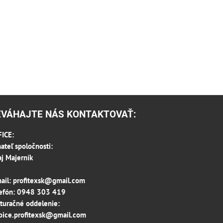
EVÁHAJTE NÁS KONTAKTOVAŤ:
ICE:
ateľ spoločnosti:
aj Majerník
ail:
profitexsk@gmail.com
efón:
0948 303 419
turačné oddelenie:
oice.profitexsk@gmail.com