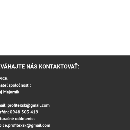
EVÁHAJTE NÁS KONTAKTOVAŤ:
ICE:
ateľ spoločnosti:
aj Majerník
ail:
profitexsk@gmail.com
efón:
0948 303 419
turačné oddelenie:
oice.profitexsk@gmail.com