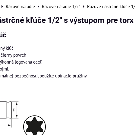
Rázové náradie
Rázové náradie 1/2"
Rázové nástrčné kľúče 1/
strčné kľúče 1/2" s výstupom pre torx
úč
ný kľúč
 čierny povrch
výkonná legovaná oceľ
ojmi.
imálnej bezpečnosti, použite upínacie pružiny.