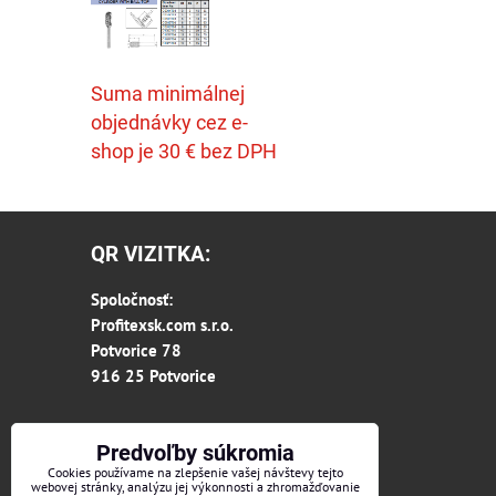
Suma minimálnej
objednávky cez e-
shop je 30 € bez DPH
QR VIZITKA:
Spoločnosť:
Profitexsk.com s.r.o.
Potvorice 78
916 25 Potvorice
Predvoľby súkromia
Cookies používame na zlepšenie vašej návštevy tejto
webovej stránky, analýzu jej výkonnosti a zhromažďovanie