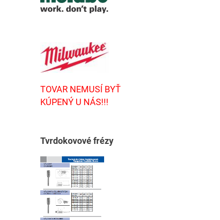
TOVAR NEMUSÍ BYŤ
KÚPENÝ U NÁS!!!
T
vrdokovové frézy