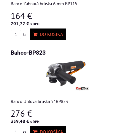
Bahco Zahnutá brúska 6 mm BP115
164 €
201,72 €
s DPH
DO KOŠÍKA
ks
Bahco-BP823
Bahco Uhlová brúska 5" BP823
276 €
339,48 €
s DPH
DO KOŠÍKA
ks