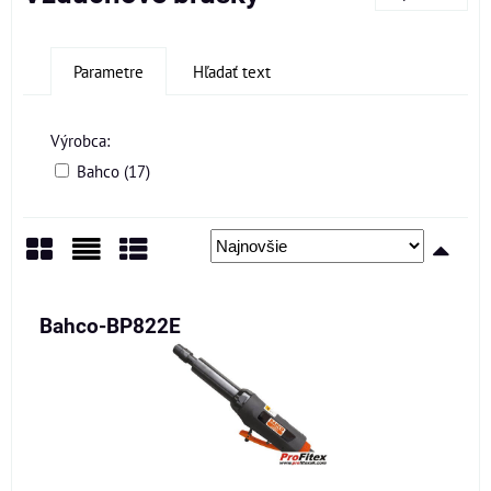
Parametre
Hľadať text
Výrobca:
Bahco (17)
Mriežka
Zoznam
Tabuľka
Bahco-BP822E