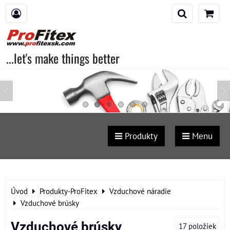
...let's make things better
Produkty
Menu
Úvod
Produkty-ProFitex
Vzduchové náradie
Vzduchové brúsky
Vzduchové brúsky
17
položiek