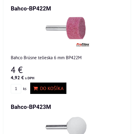
Bahco-BP422M
Bahco Brúsne telieska 6 mm BP422M
4 €
4,92 €
s DPH
DO KOŠÍKA
ks
Bahco-BP423M