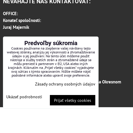
NEVÁHAJTE NÁS KONTAKTOVAŤ:
OFFICE:
Konateľ spoločnosti:
Juraj Majerník
E-mail:
profitexsk@gmail.com
Predvoľby súkromia
Telefón:
0948 303 419
Cookies používame na zlepšenie vašej návštevy tejto
webovej stránky, analýzu jej výkonnosti a zhromažďovanie
Fakturačné oddelenie:
údajov o jej používaní. Na tento účel môžeme použiť
nástroje a služby tretích strán a zhromaždené údaje sa
invoice.profitexsk@gmail.com
môžu preniesť k partnerom v EÚ, USA alebo iných
IČO: 36313157
krajinách. Kliknutím na „Prijať všetky cookies“ vyjadrujete
svoj súhlas s týmto spracovaním. Nižšie môžete nájsť
IČ DPH: SK 2020182615
podrobné informácie alebo upraviť svoje preferencie.
Firma je zapísaná v obchodnom registri vedenom na Okresnom
Zásady ochrany osobných údajov
súde v Trenčíne, vložka č.12066/R odd. s.r.o.
Ukázať podrobnosti
Prijať všetky cookies
Facebook
Predvoľby súkromia
Zásady ochrany osobných údajov
Vytvorené pomocou:
BiznisWeb.sk