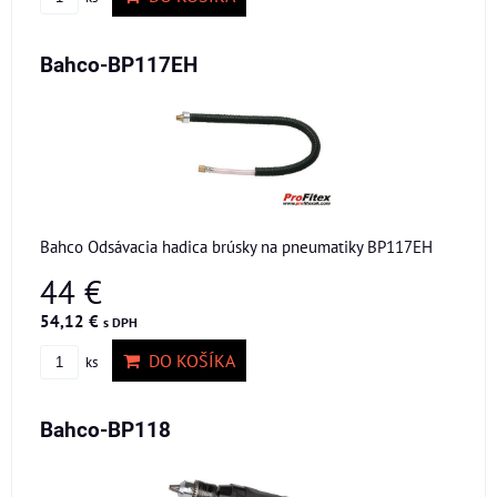
Bahco-BP117EH
Bahco Odsávacia hadica brúsky na pneumatiky BP117EH
44 €
54,12 €
s DPH
DO KOŠÍKA
ks
Bahco-BP118