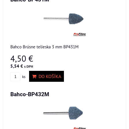
Bahco Brúsne telieska 3 mm BP431M
4,50 €
5,54 €
s DPH
DO KOŠÍKA
ks
Bahco-BP432M