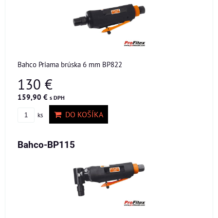
Bahco Priama brúska 6 mm BP822
130 €
159,90 €
s DPH
DO KOŠÍKA
ks
Bahco-BP115