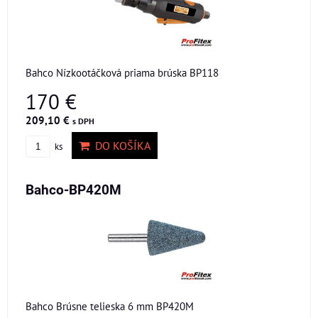
Bahco Nízkootáčková priama brúska BP118
170 €
209,10 €
s DPH
DO KOŠÍKA
ks
Bahco-BP420M
Bahco Brúsne telieska 6 mm BP420M