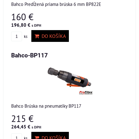
Bahco Predĺžená priama brúska 6 mm BP822E
160 €
196,80 €
s DPH
DO KOŠÍKA
ks
Bahco-BP117
Bahco Brúska na pneumatiky BP117
215 €
264,45 €
s DPH
DO KOŠÍKA
ks