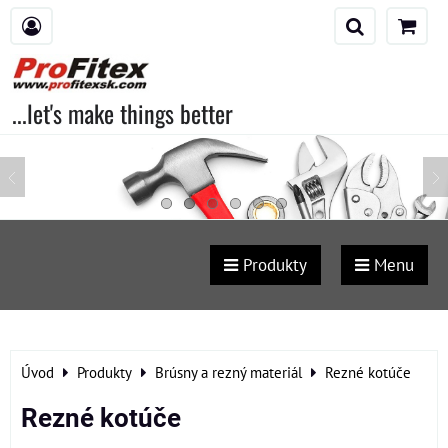
...let's make things better
Produkty
Menu
Úvod
Produkty
Brúsny a rezný materiál
Rezné kotúče
Rezné kotúče