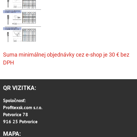
Suma minimálnej objednávky cez e-shop je 30 € bez
DPH
QR VIZITKA:
Spoločnosť:
Profitexsk.com s.r.o.
Potvorice 78
916 25 Potvorice
MAPA: