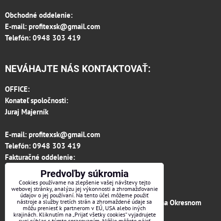
Obchodné oddelenie:
E-mail:
profitexsk@gmail.com
Telefón: 0948 303 419
NEVÁHAJTE NÁS KONTAKTOVAŤ:
OFFICE:
Konateľ spoločnosti:
Juraj Majerník
E-mail:
profitexsk@gmail.com
Telefón:
0948 303 419
Fakturačné oddelenie:
invoice.profitexsk@gmail.com
Predvoľby súkromia
IČO: 36313157
Cookies používame na zlepšenie vašej návštevy tejto
webovej stránky, analýzu jej výkonnosti a zhromažďovanie
IČ DPH: SK 2020182615
údajov o jej používaní. Na tento účel môžeme použiť
Firma je zapísaná v obchodnom registri vedenom na Okresnom
nástroje a služby tretích strán a zhromaždené údaje sa
môžu preniesť k partnerom v EÚ, USA alebo iných
súde v Trenčíne, vložka č.12066/R odd. s.r.o.
krajinách. Kliknutím na „Prijať všetky cookies“ vyjadrujete
svoj súhlas s týmto spracovaním. Nižšie môžete nájsť