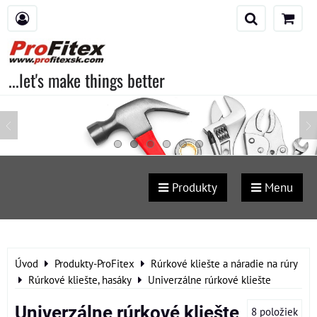
...let's make things better
Produkty
Menu
Úvod
Produkty-ProFitex
Rúrkové kliešte a náradie na rúry
Rúrkové kliešte, hasáky
Univerzálne rúrkové kliešte
Univerzálne rúrkové kliešte
8
položiek