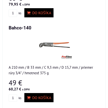
79,95 €
s DPH
DO KOŠÍKA
ks
Bahco-140
A 210 mm / B 33 mm / C 9,3 mm / D 15,7 mm / priemer
rúry 3/4" / hmotnosť 375 g
49 €
60,27 €
s DPH
DO KOŠÍKA
ks