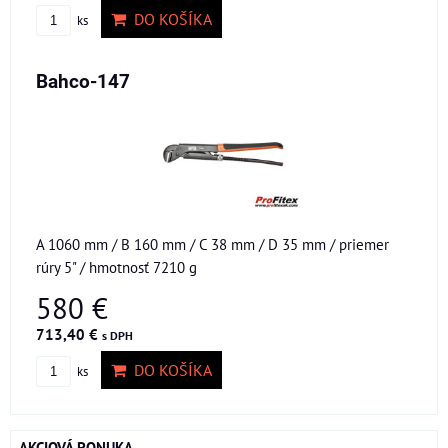
DO KOŠÍKA
ks
Bahco-147
A 1060 mm / B 160 mm / C 38 mm / D 35 mm / priemer
rúry 5" / hmotnosť 7210 g
580 €
713,40 €
s DPH
DO KOŠÍKA
ks
AKCIOVÁ PONUKA