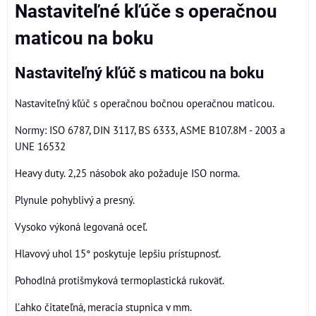
Nastaviteľné kľúče s operačnou
maticou na boku
Nastaviteľný kľúč s maticou na boku
Nastaviteľný kľúč s operačnou bočnou operačnou maticou.
Normy: ISO 6787, DIN 3117, BS 6333, ASME B107.8M - 2003 a
UNE 16532
Heavy duty. 2,25 násobok ako požaduje ISO norma.
Plynule pohyblivý a presný.
Vysoko výkoná legovaná oceľ.
Hlavový uhol 15° poskytuje lepšiu prístupnosť.
Pohodlná protišmyková termoplastická rukoväť.
Ľahko čitateľná, meracia stupnica v mm.