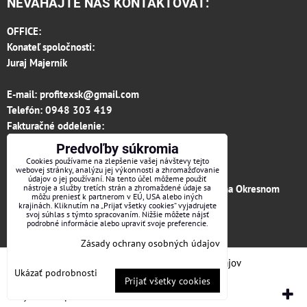
NEVÁHAJTE NÁS KONTAKTOVAŤ:
OFFICE:
Konateľ spoločnosti:
Juraj Majerník
E-mail:
profitexsk@gmail.com
Telefón:
0948 303 419
Fakturačné oddelenie:
invoice.profitexsk@gmail.com
Predvoľby súkromia
IČO: 36313157
Cookies používame na zlepšenie vašej návštevy tejto
webovej stránky, analýzu jej výkonnosti a zhromažďovanie
IČ DPH: SK 2020182615
údajov o jej používaní. Na tento účel môžeme použiť
Firma je zapísaná v obchodnom registri vedenom na Okresnom
nástroje a služby tretích strán a zhromaždené údaje sa
môžu preniesť k partnerom v EÚ, USA alebo iných
súde v Trenčíne, vložka č.12066/R odd. s.r.o.
krajinách. Kliknutím na „Prijať všetky cookies“ vyjadrujete
svoj súhlas s týmto spracovaním. Nižšie môžete nájsť
podrobné informácie alebo upraviť svoje preferencie.
Facebook
Zásady ochrany osobných údajov
Predvoľby súkromia
Zásady ochrany osobných údajov
Ukázať podrobnosti
Prijať všetky cookies
Vytvorené pomocou:
BiznisWeb.sk