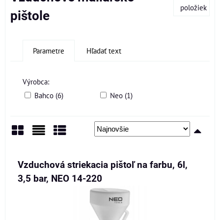
položiek
pištole
Parametre
Hľadať text
Výrobca:
Bahco (6)
Neo (1)
Mriežka
Zoznam
Tabuľka
Vzduchová striekacia pištoľ na farbu, 6l,
3,5 bar, NEO 14-220