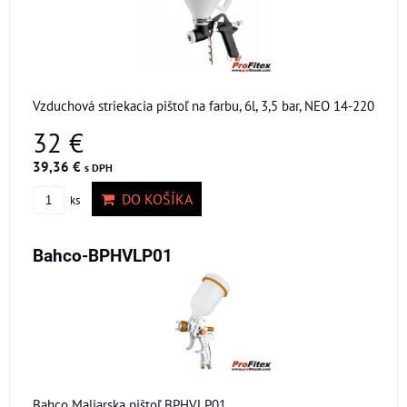
Vzduchová striekacia pištoľ na farbu, 6l, 3,5 bar, NEO 14-220
32 €
39,36 €
s DPH
DO KOŠÍKA
ks
Bahco-BPHVLP01
Bahco Maliarska pištoľ BPHVLP01