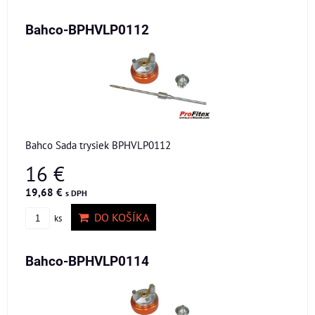
Bahco-BPHVLP0112
Bahco Sada trysiek BPHVLP0112
16 €
19,68 €
s DPH
DO KOŠÍKA
ks
Bahco-BPHVLP0114