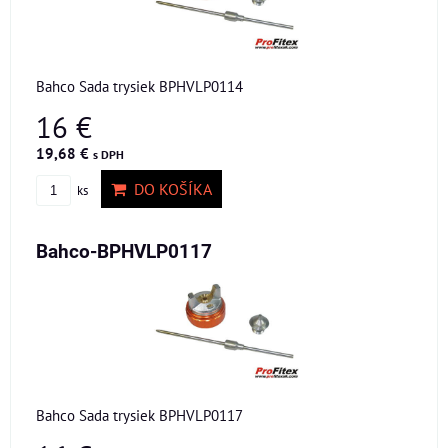
Bahco Sada trysiek BPHVLP0114
16 €
19,68 €
s DPH
DO KOŠÍKA
ks
Bahco-BPHVLP0117
Bahco Sada trysiek BPHVLP0117