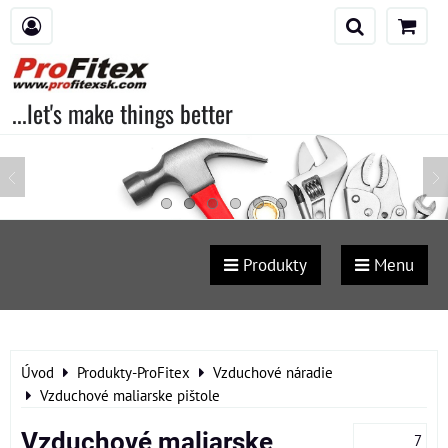
...let's make things better
Produkty
Menu
Úvod
Produkty-ProFitex
Vzduchové náradie
Vzduchové maliarske pištole
Vzduchové maliarske
7