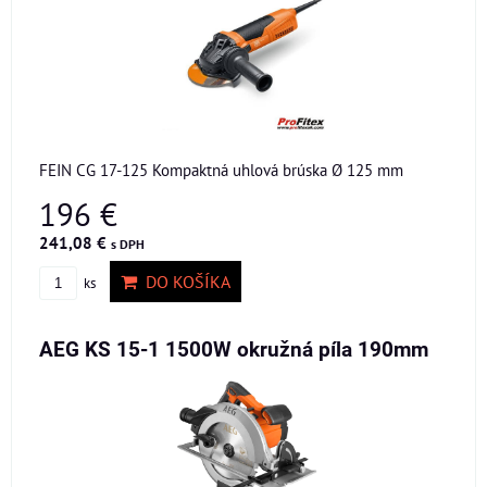
FEIN CG 17-125 Kompaktná uhlová brúska Ø 125 mm
196 €
241,08 €
s DPH
DO KOŠÍKA
ks
AEG KS 15-1 1500W okružná píla 190mm