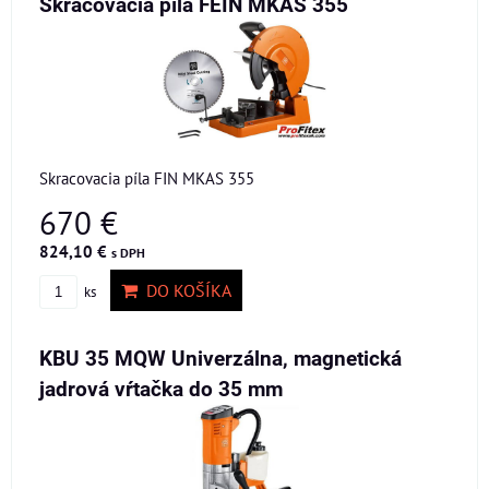
Skracovacia píla FEIN MKAS 355
Skracovacia píla FIN MKAS 355
670 €
824,10 €
s DPH
DO KOŠÍKA
ks
KBU 35 MQW Univerzálna, magnetická
jadrová vŕtačka do 35 mm