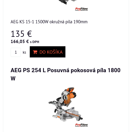
AEG KS 15-1 1500W okružná píla 190mm
135 €
166,05 €
s DPH
DO KOŠÍKA
ks
AEG PS 254 L Posuvná pokosová píla 1800
W