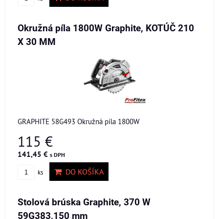
Okružná píla 1800W Graphite, KOTÚČ 210
X 30 MM
GRAPHITE 58G493 Okružná píla 1800W
115 €
141,45 €
s DPH
DO KOŠÍKA
ks
Stolová brúska Graphite, 370 W
59G383,150 mm