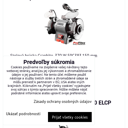
Stolová brúska Graphite, 370 W 59G383,150 mm
Predvoľby súkromia
120 €
Cookies používame na zlepšenie vašej návštevy tejto
webovej stránky, analýzu jej výkonnosti a zhromažďovanie
147,60 €
údajov o jej používaní. Na tento účel môžeme použiť
s DPH
nástroje a služby tretích strán a zhromaždené údaje sa
môžu preniesť k partnerom v EÚ, USA alebo iných
DO KOŠÍKA
ks
krajinách. Kliknutím na „Prijať všetky cookies“ vyjadrujete
svoj súhlas s týmto spracovaním. Nižšie môžete nájsť
podrobné informácie alebo upraviť svoje preferencie.
Zásady ochrany osobných údajov
Priemyselný vysávač AEG AP2-200 ELCP
Ukázať podrobnosti
Prijať všetky cookies