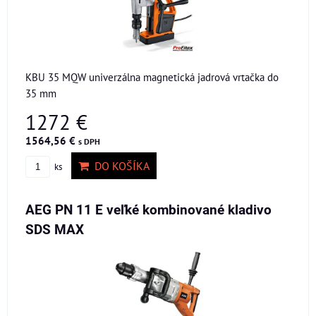
KBU 35 MQW univerzálna magnetická jadrová vrtačka do
35 mm
1272 €
1564,56 €
s DPH
DO KOŠÍKA
ks
AEG PN 11 E veľké kombinované kladivo
SDS MAX