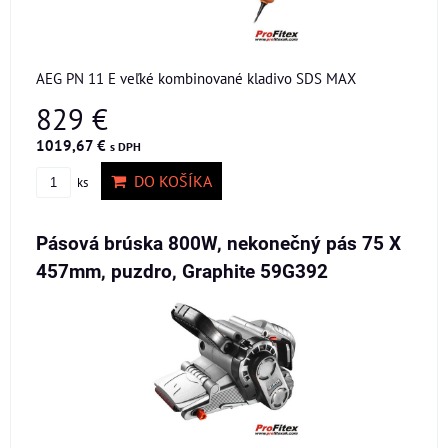
AEG PN 11 E veľké kombinované kladivo SDS MAX
829 €
1019,67 €
s DPH
DO KOŠÍKA
ks
Pásová brúska 800W, nekonečný pás 75 X
457mm, puzdro, Graphite 59G392