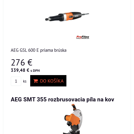
AEG GSL 600 E priama brúska
276 €
339,48 €
s DPH
DO KOŠÍKA
ks
AEG SMT 355 rozbrusovacia píla na kov