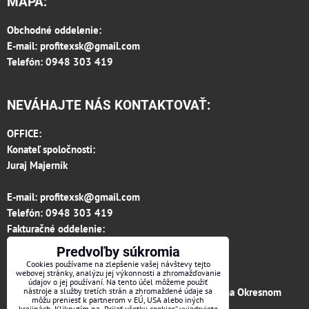
MAPA:
Obchodné oddelenie:
E-mail:
profitexsk@gmail.com
Telefón: 0948 303 419
NEVÁHAJTE NÁS KONTAKTOVAŤ:
OFFICE:
Konateľ spoločnosti:
Juraj Majerník
E-mail:
profitexsk@gmail.com
Telefón:
0948 303 419
Fakturačné oddelenie:
invoice.profitexsk@gmail.com
Predvoľby súkromia
IČO: 36313157
Cookies používame na zlepšenie vašej návštevy tejto
webovej stránky, analýzu jej výkonnosti a zhromažďovanie
IČ DPH: SK 2020182615
údajov o jej používaní. Na tento účel môžeme použiť
Firma je zapísaná v obchodnom registri vedenom na Okresnom
nástroje a služby tretích strán a zhromaždené údaje sa
môžu preniesť k partnerom v EÚ, USA alebo iných
súde v Trenčíne, vložka č.12066/R odd. s.r.o.
krajinách. Kliknutím na „Prijať všetky cookies“ vyjadrujete