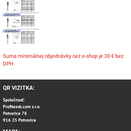
Suma minimálnej objednávky cez e-shop je 30 € bez
DPH
QR VIZITKA:
Spoločnosť:
Profitexsk.com s.r.o.
Potvorice 78
916 25 Potvorice