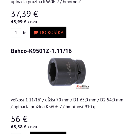
upínacia pružina K560F-7 / hmotnosť...
37,39 €
45,99 €
s DPH
DO KOŠÍKA
ks
Bahco-K9501Z-1.11/16
veľkosť 1 11/16" / dĺžka 70 mm / D1 65,0 mm / D2 54,0 mm
/ upínacia pružina K560F-7 / hmotnosť 910 g
56 €
68,88 €
s DPH