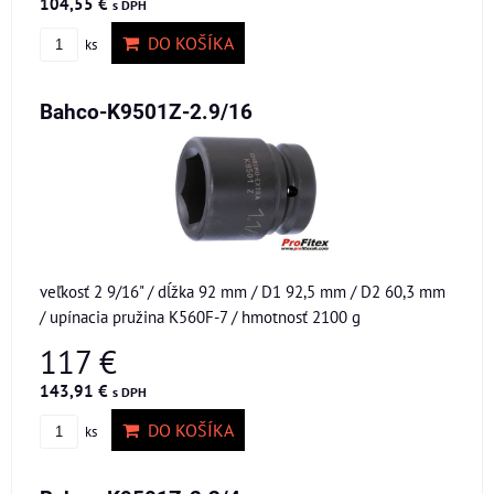
104,55 €
s DPH
DO KOŠÍKA
ks
Bahco-K9501Z-2.9/16
veľkosť 2 9/16" / dĺžka 92 mm / D1 92,5 mm / D2 60,3 mm
/ upínacia pružina K560F-7 / hmotnosť 2100 g
117 €
143,91 €
s DPH
DO KOŠÍKA
ks