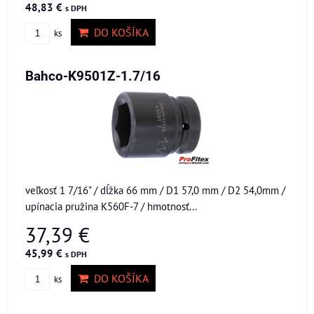
48,83 €
s DPH
DO KOŠÍKA
ks
Bahco-K9501Z-1.7/16
veľkosť 1 7/16" / dĺžka 66 mm / D1 57,0 mm / D2 54,0mm /
upínacia pružina K560F-7 / hmotnosť...
37,39 €
45,99 €
s DPH
DO KOŠÍKA
ks