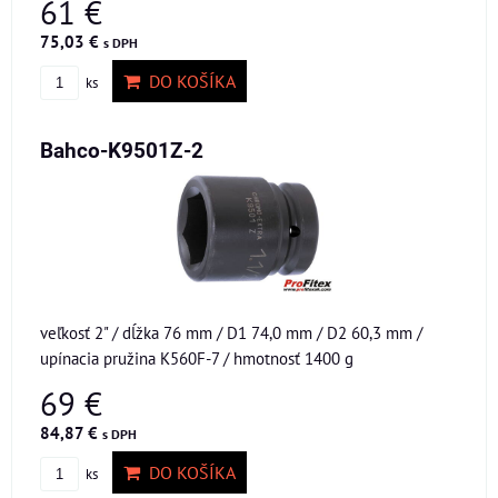
61 €
75,03 €
s DPH
DO KOŠÍKA
ks
Bahco-K9501Z-2
veľkosť 2" / dĺžka 76 mm / D1 74,0 mm / D2 60,3 mm /
upínacia pružina K560F-7 / hmotnosť 1400 g
69 €
84,87 €
s DPH
DO KOŠÍKA
ks