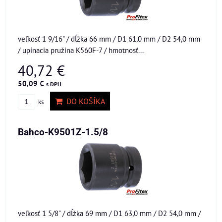
veľkosť 1 9/16" / dĺžka 66 mm / D1 61,0 mm / D2 54,0 mm
/ upínacia pružina K560F-7 / hmotnosť...
40,72 €
50,09 €
s DPH
DO KOŠÍKA
ks
Bahco-K9501Z-1.5/8
veľkosť 1 5/8" / dĺžka 69 mm / D1 63,0 mm / D2 54,0 mm /