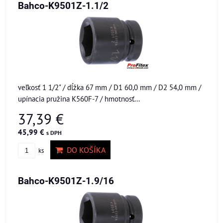
Bahco-K9501Z-1.1/2
veľkosť 1 1/2" / dĺžka 67 mm / D1 60,0 mm / D2 54,0 mm /
upínacia pružina K560F-7 / hmotnosť...
37,39 €
45,99 €
s DPH
DO KOŠÍKA
ks
Bahco-K9501Z-1.9/16