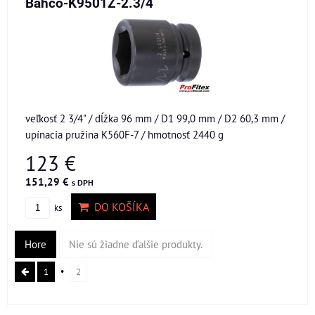
Bahco-K9501Z-2.3/4
veľkosť 2 3/4" / dĺžka 96 mm / D1 99,0 mm / D2 60,3 mm /
upínacia pružina K560F-7 / hmotnosť 2440 g
123 €
151,29 €
s DPH
DO KOŠÍKA
ks
Hore
Nie sú žiadne ďalšie produkty.
1
2