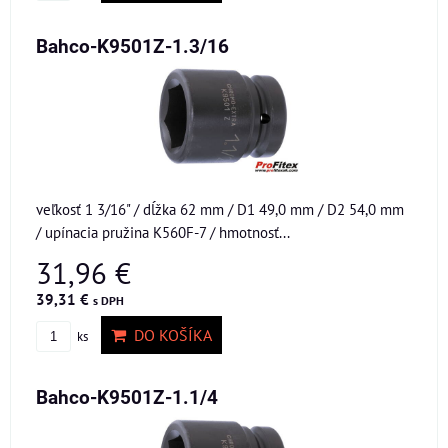
Bahco-K9501Z-1.3/16
veľkosť 1 3/16" / dĺžka 62 mm / D1 49,0 mm / D2 54,0 mm
/ upínacia pružina K560F-7 / hmotnosť...
31,96 €
39,31 €
s DPH
DO KOŠÍKA
ks
Bahco-K9501Z-1.1/4