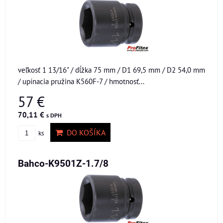
veľkosť 1 13/16" / dĺžka 75 mm / D1 69,5 mm / D2 54,0 mm
/ upínacia pružina K560F-7 / hmotnosť...
57 €
70,11 €
s DPH
DO KOŠÍKA
ks
Bahco-K9501Z-1.7/8