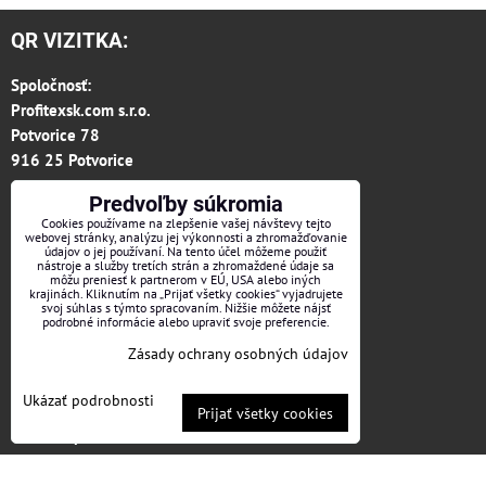
QR VIZITKA:
Spoločnosť:
Profitexsk.com s.r.o.
Potvorice 78
916 25 Potvorice
Predvoľby súkromia
MAPA:
Cookies používame na zlepšenie vašej návštevy tejto
webovej stránky, analýzu jej výkonnosti a zhromažďovanie
Obchodné oddelenie:
údajov o jej používaní. Na tento účel môžeme použiť
nástroje a služby tretích strán a zhromaždené údaje sa
E-mail:
profitexsk@gmail.com
môžu preniesť k partnerom v EÚ, USA alebo iných
krajinách. Kliknutím na „Prijať všetky cookies“ vyjadrujete
Telefón: 0948 303 419
svoj súhlas s týmto spracovaním. Nižšie môžete nájsť
podrobné informácie alebo upraviť svoje preferencie.
Zásady ochrany osobných údajov
NEVÁHAJTE NÁS KONTAKTOVAŤ:
Ukázať podrobnosti
OFFICE:
Prijať všetky cookies
Konateľ spoločnosti:
Juraj Majerník