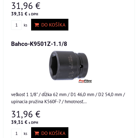
31,96 €
39,31 €
s DPH
DO KOŠÍKA
ks
Bahco-K9501Z-1.1/8
veľkosť 1 1/8" / dĺžka 62 mm / D1 46,0 mm / D2 54,0 mm /
upínacia pružina K560F-7 / hmotnosť...
31,96 €
39,31 €
s DPH
DO KOŠÍKA
ks