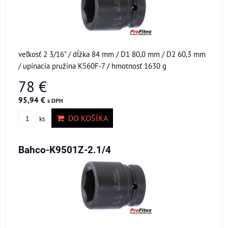
veľkosť 2 3/16" / dĺžka 84 mm / D1 80,0 mm / D2 60,3 mm
/ upínacia pružina K560F-7 / hmotnosť 1630 g
78 €
95,94 €
s DPH
DO KOŠÍKA
ks
Bahco-K9501Z-2.1/4