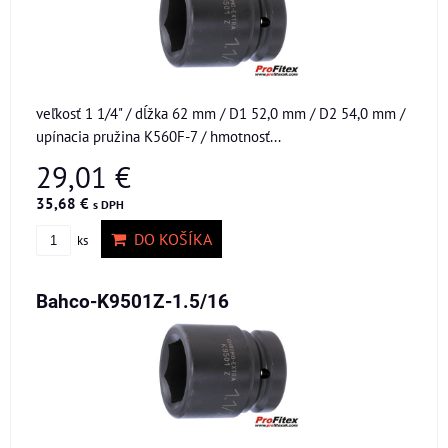
veľkosť 1 1/4" / dĺžka 62 mm / D1 52,0 mm / D2 54,0 mm /
upínacia pružina K560F-7 / hmotnosť...
29,01 €
35,68 €
s DPH
DO KOŠÍKA
ks
Bahco-K9501Z-1.5/16