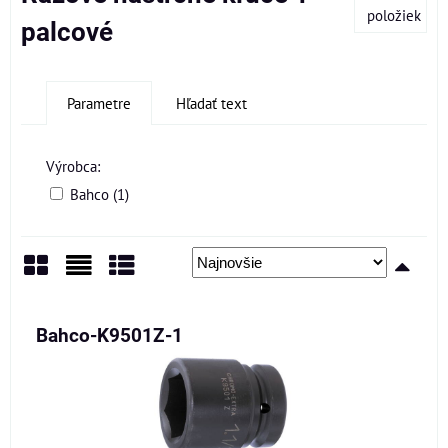
položiek
palcové
Parametre
Hľadať text
Výrobca:
Bahco (1)
Mriežka
Zoznam
Tabuľka
Bahco-K9501Z-1