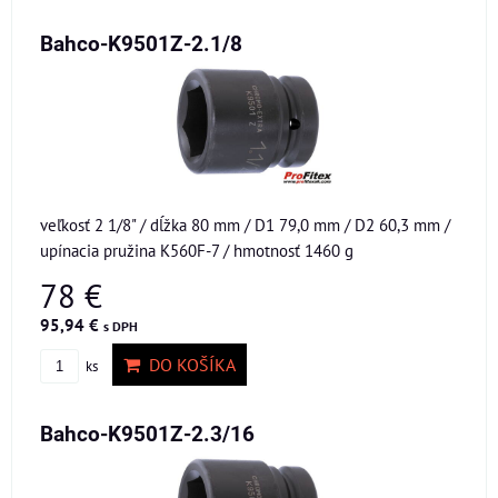
Bahco-K9501Z-2.1/8
veľkosť 2 1/8" / dĺžka 80 mm / D1 79,0 mm / D2 60,3 mm /
upínacia pružina K560F-7 / hmotnosť 1460 g
78 €
95,94 €
s DPH
DO KOŠÍKA
ks
Bahco-K9501Z-2.3/16