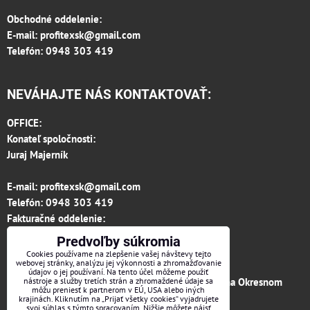
Obchodné oddelenie:
E-mail:
profitexsk@gmail.com
Telefón: 0948 303 419
NEVÁHAJTE NÁS KONTAKTOVAŤ:
OFFICE:
Konateľ spoločnosti:
Juraj Majerník
E-mail:
profitexsk@gmail.com
Telefón:
0948 303 419
Fakturačné oddelenie:
invoice.profitexsk@gmail.com
Predvoľby súkromia
IČO: 36313157
Cookies používame na zlepšenie vašej návštevy tejto
webovej stránky, analýzu jej výkonnosti a zhromažďovanie
IČ DPH: SK 2020182615
údajov o jej používaní. Na tento účel môžeme použiť
Firma je zapísaná v obchodnom registri vedenom na Okresnom
nástroje a služby tretích strán a zhromaždené údaje sa
môžu preniesť k partnerom v EÚ, USA alebo iných
súde v Trenčíne, vložka č.12066/R odd. s.r.o.
krajinách. Kliknutím na „Prijať všetky cookies“ vyjadrujete
svoj súhlas s týmto spracovaním. Nižšie môžete nájsť