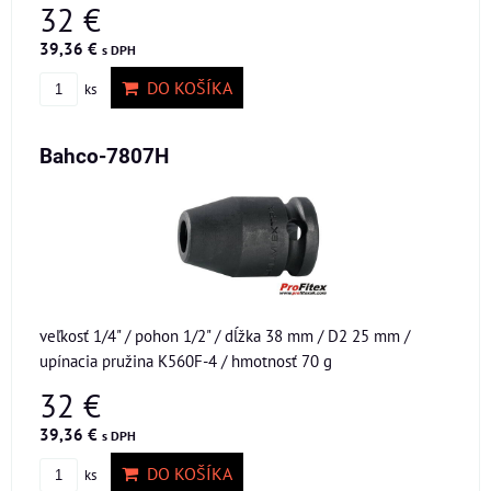
32 €
39,36 €
s DPH
DO KOŠÍKA
ks
Bahco-7807H
veľkosť 1/4" / pohon 1/2" / dĺžka 38 mm / D2 25 mm /
upínacia pružina K560F-4 / hmotnosť 70 g
32 €
39,36 €
s DPH
DO KOŠÍKA
ks