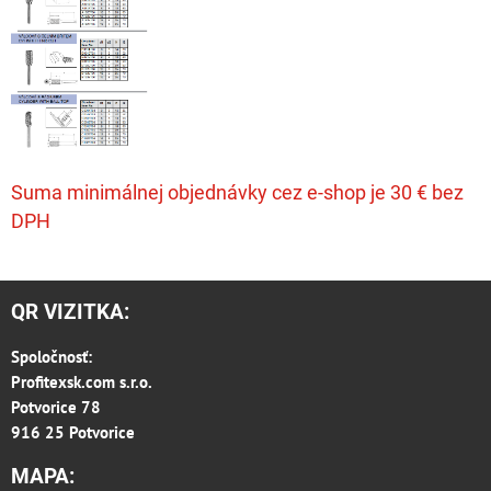
Suma minimálnej objednávky cez e-shop je 30 € bez
DPH
QR VIZITKA:
Spoločnosť:
Profitexsk.com s.r.o.
Potvorice 78
916 25 Potvorice
MAPA: