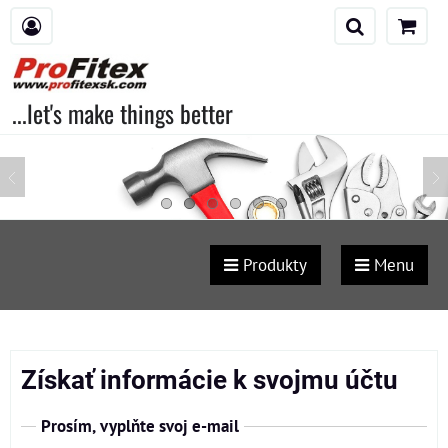
...let's make things better
Produkty
Menu
Získať informácie k svojmu účtu
Prosím, vyplňte svoj e-mail