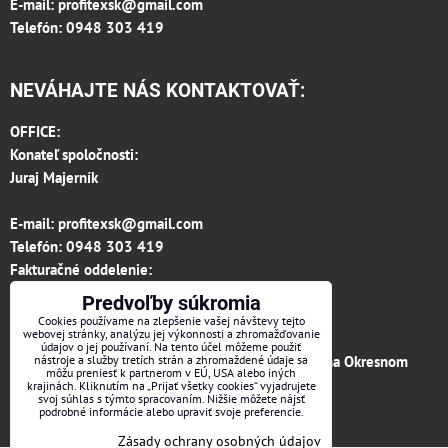
E-mail:
profitexsk@gmail.com
Telefón: 0948 303 419
NEVÁHAJTE NÁS KONTAKTOVAŤ:
OFFICE:
Konateľ spoločnosti:
Juraj Majerník
E-mail:
profitexsk@gmail.com
Telefón:
0948 303 419
Fakturačné oddelenie:
invoice.profitexsk@gmail.com
Predvoľby súkromia
IČO: 36313157
Cookies používame na zlepšenie vašej návštevy tejto
webovej stránky, analýzu jej výkonnosti a zhromažďovanie
IČ DPH: SK 2020182615
údajov o jej používaní. Na tento účel môžeme použiť
Firma je zapísaná v obchodnom registri vedenom na Okresnom
nástroje a služby tretích strán a zhromaždené údaje sa
môžu preniesť k partnerom v EÚ, USA alebo iných
súde v Trenčíne, vložka č.12066/R odd. s.r.o.
krajinách. Kliknutím na „Prijať všetky cookies“ vyjadrujete
svoj súhlas s týmto spracovaním. Nižšie môžete nájsť
podrobné informácie alebo upraviť svoje preferencie.
Facebook
Zásady ochrany osobných údajov