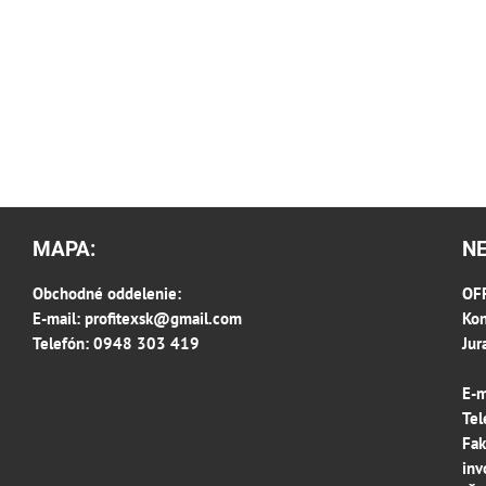
MAPA:
N
Obchodné oddelenie:
OFF
E-mail:
profitexsk@gmail.com
Kon
Telefón: 0948 303 419
Jur
E-m
Tel
Fak
inv