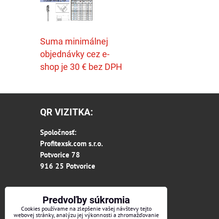
Suma minimálnej
objednávky cez e-
shop je 30 € bez DPH
QR VIZITKA:
Spoločnosť:
Profitexsk.com s.r.o.
Potvorice 78
916 25 Potvorice
Predvoľby súkromia
Cookies používame na zlepšenie vašej návštevy tejto
webovej stránky, analýzu jej výkonnosti a zhromažďovanie