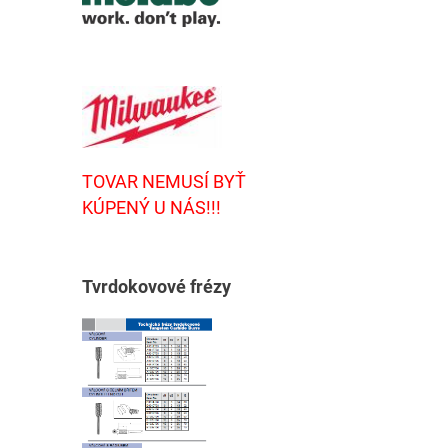
TOVAR NEMUSÍ BYŤ
KÚPENÝ U NÁS!!!
T
vrdokovové frézy