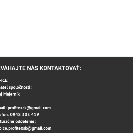
EVÁHAJTE NÁS KONTAKTOVAŤ:
ICE:
ateľ spoločnosti:
aj Majerník
ail:
profitexsk@gmail.com
efón:
0948 303 419
turačné oddelenie:
oice.profitexsk@gmail.com