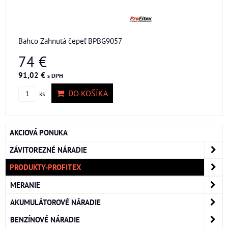
Bahco Zahnutá čepeľ BPBG9057
74 €
91,02 €
s DPH
DO KOŠÍKA
ks
AKCIOVÁ PONUKA
ZÁVITOREZNÉ NÁRADIE
PRODUKTY-PROFITEX
MERANIE
AKUMULÁTOROVÉ NÁRADIE
BENZÍNOVÉ NÁRADIE