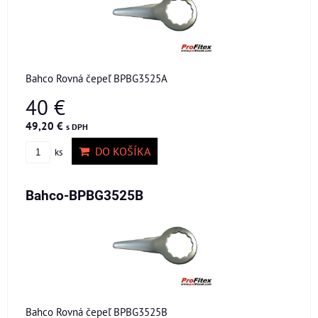
Bahco Rovná čepeľ BPBG3525A
40 €
49,20 €
s DPH
DO KOŠÍKA
ks
Bahco-BPBG3525B
Bahco Rovná čepeľ BPBG3525B