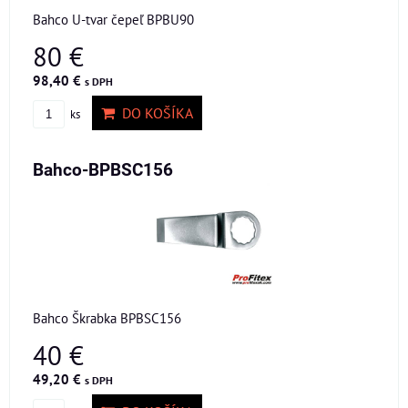
Bahco U-tvar čepeľ BPBU90
80 €
98,40 €
s DPH
DO KOŠÍKA
ks
Bahco-BPBSC156
Bahco Škrabka BPBSC156
40 €
49,20 €
s DPH