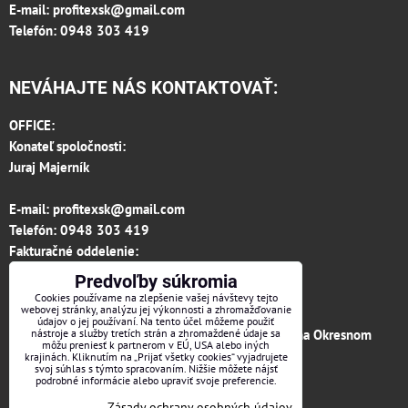
E-mail:
profitexsk@gmail.com
Telefón: 0948 303 419
NEVÁHAJTE NÁS KONTAKTOVAŤ:
OFFICE:
Konateľ spoločnosti:
Juraj Majerník
E-mail:
profitexsk@gmail.com
Telefón:
0948 303 419
Fakturačné oddelenie:
invoice.profitexsk@gmail.com
Predvoľby súkromia
IČO: 36313157
Cookies používame na zlepšenie vašej návštevy tejto
webovej stránky, analýzu jej výkonnosti a zhromažďovanie
IČ DPH: SK 2020182615
údajov o jej používaní. Na tento účel môžeme použiť
Firma je zapísaná v obchodnom registri vedenom na Okresnom
nástroje a služby tretích strán a zhromaždené údaje sa
môžu preniesť k partnerom v EÚ, USA alebo iných
súde v Trenčíne, vložka č.12066/R odd. s.r.o.
krajinách. Kliknutím na „Prijať všetky cookies“ vyjadrujete
svoj súhlas s týmto spracovaním. Nižšie môžete nájsť
podrobné informácie alebo upraviť svoje preferencie.
Facebook
Zásady ochrany osobných údajov