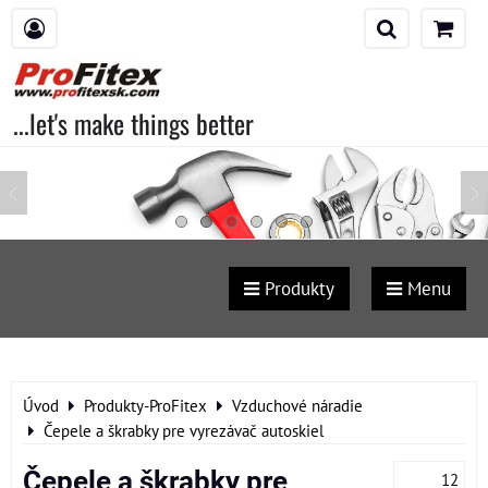
...let's make things better
Produkty
Menu
Úvod
Produkty-ProFitex
Vzduchové náradie
Čepele a škrabky pre vyrezávač autoskiel
Čepele a škrabky pre
12