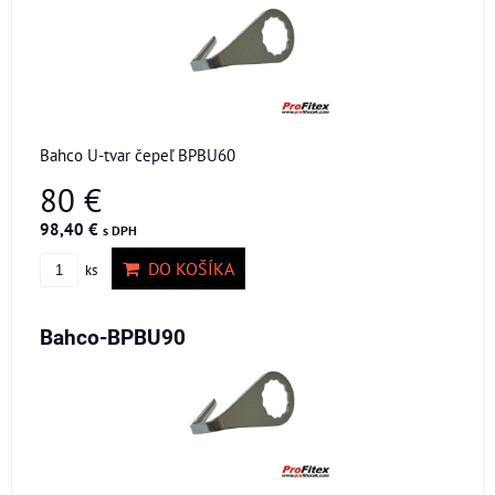
Bahco U-tvar čepeľ BPBU60
80 €
98,40 €
s DPH
DO KOŠÍKA
ks
Bahco-BPBU90