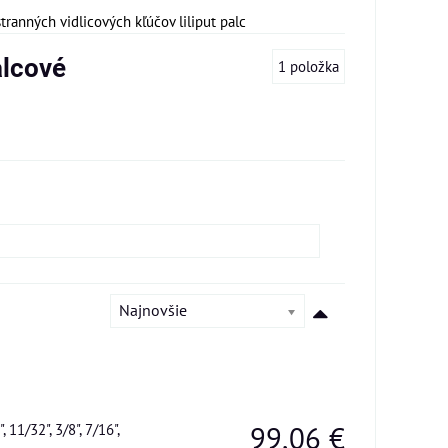
tranných vidlicových kľúčov liliput palc
alcové
1
položka
Najnovšie
, 11/32", 3/8", 7/16",
99,06 €