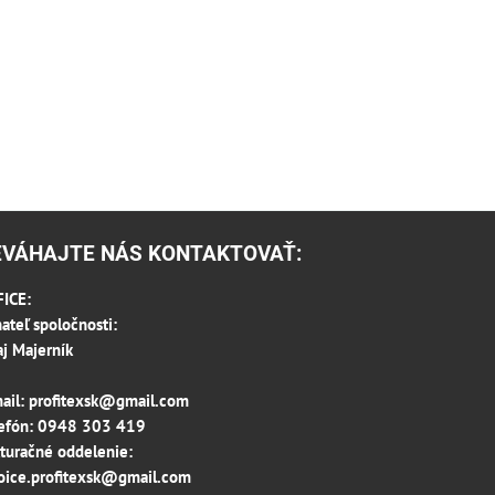
EVÁHAJTE NÁS KONTAKTOVAŤ:
ICE:
ateľ spoločnosti:
aj Majerník
ail:
profitexsk@gmail.com
efón:
0948 303 419
turačné oddelenie:
oice.profitexsk@gmail.com