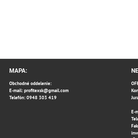
MAPA:
N
Obchodné oddelenie:
OFF
E-mail:
profitexsk@gmail.com
Kon
Telefón: 0948 303 419
Jur
E-m
Tel
Fak
inv