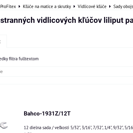
-ProFitex
Kľúče na matice a skrutky
Vidlicové kľúče
Sady obojs
stranných vidlicových kľúčov liliput p
t
edky filtra fulltextom
am
buľka
Bahco-1931Z/12T
12 dielna sada / veľkosti 5/32", 3/16", 7/32", 1/4", 9/32", 5/16"