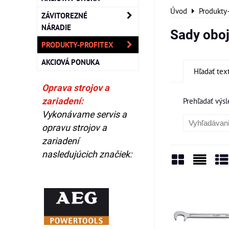
Úvod
Produkty
ZÁVITOREZNÉ
NÁRADIE
Sady oboj
PRODUKTY-PROFITEX
AKCIOVÁ PONUKA
Hľadať tex
Oprava strojov a
zariadení:
Prehľadať výsl
Vykonávame servis a
opravu strojov a
zariadení
nasledujúcich značiek:
Mriežka
Zozn
Ta