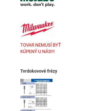
TOVAR NEMUSÍ BYŤ
KÚPENÝ U NÁS!!!
T
vrdokovové frézy