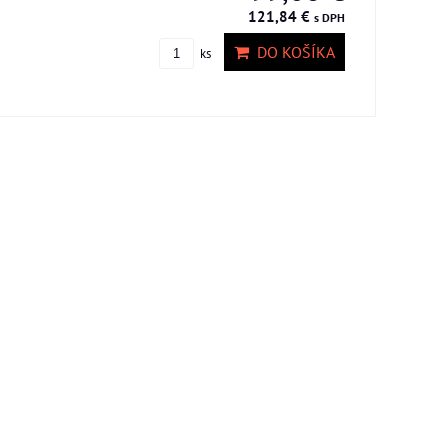
121,84 €
s DPH
DO KOŠÍKA
ks