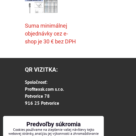
Suma minimálnej
objednávky cez e-
shop je 30 € bez DPH
QR VIZITKA:
Spoločnosť:
Profitexsk.com s.r.o.
Potvorice 78
916 25 Potvorice
Predvoľby súkromia
Cookies používame na zlepšenie vašej návštevy tejto
webovej stránky, analýzu jej výkonnosti a zhromažďovanie