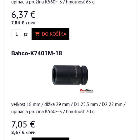
upínacia pružina K560F-3 / hmotnosť 65 g
6,37 €
7,84 €
s DPH
DO KOŠÍKA
ks
Bahco-K7401M-18
veľkosť 18 mm / dĺžka 29 mm / D1 25,3 mm / D2 22 mm /
upínacia pružina K560F-3 / hmotnosť 70 g
7,05 €
8,67 €
s DPH