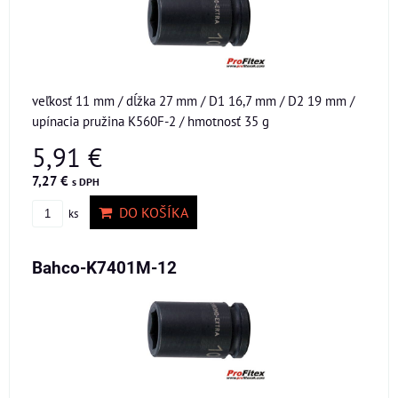
veľkosť 11 mm / dĺžka 27 mm / D1 16,7 mm / D2 19 mm /
upínacia pružina K560F-2 / hmotnosť 35 g
5,91 €
7,27 €
s DPH
DO KOŠÍKA
ks
Bahco-K7401M-12