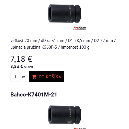
veľkosť 20 mm / dĺžka 31 mm / D1 28,5 mm / D2 22 mm /
upínacia pružina K560F-3 / hmotnosť 100 g
7,18 €
8,83 €
s DPH
DO KOŠÍKA
ks
Bahco-K7401M-21