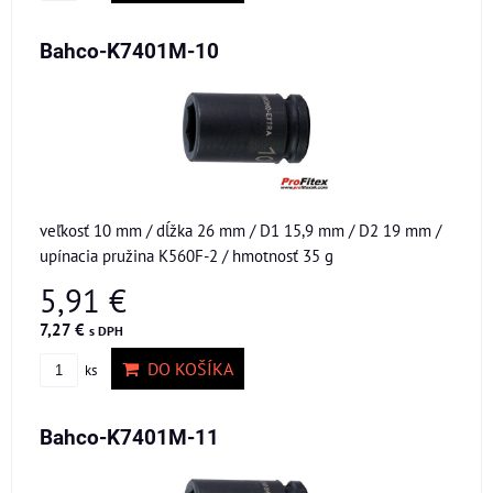
Bahco-K7401M-10
veľkosť 10 mm / dĺžka 26 mm / D1 15,9 mm / D2 19 mm /
upínacia pružina K560F-2 / hmotnosť 35 g
5,91 €
7,27 €
s DPH
DO KOŠÍKA
ks
Bahco-K7401M-11