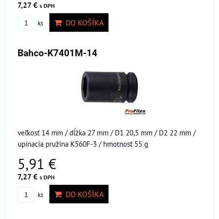
7,27 €
s DPH
DO KOŠÍKA
ks
Bahco-K7401M-14
veľkosť 14 mm / dĺžka 27 mm / D1 20,5 mm / D2 22 mm /
upínacia pružina K560F-3 / hmotnosť 55 g
5,91 €
7,27 €
s DPH
DO KOŠÍKA
ks