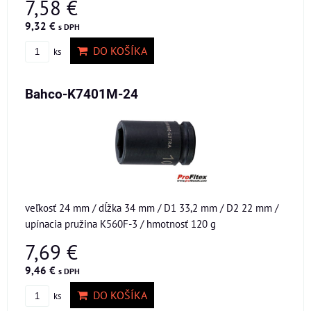
7,58 €
9,32 €
s DPH
DO KOŠÍKA
ks
Bahco-K7401M-24
veľkosť 24 mm / dĺžka 34 mm / D1 33,2 mm / D2 22 mm /
upínacia pružina K560F-3 / hmotnosť 120 g
7,69 €
9,46 €
s DPH
DO KOŠÍKA
ks