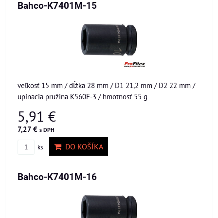
Bahco-K7401M-15
veľkosť 15 mm / dĺžka 28 mm / D1 21,2 mm / D2 22 mm /
upínacia pružina K560F-3 / hmotnosť 55 g
5,91 €
7,27 €
s DPH
DO KOŠÍKA
ks
Bahco-K7401M-16