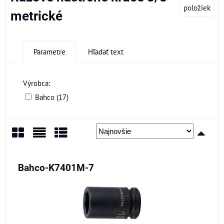
položiek
metrické
Parametre
Hľadať text
Výrobca:
Bahco (17)
Mriežka
Zoznam
Tabuľka
Bahco-K7401M-7