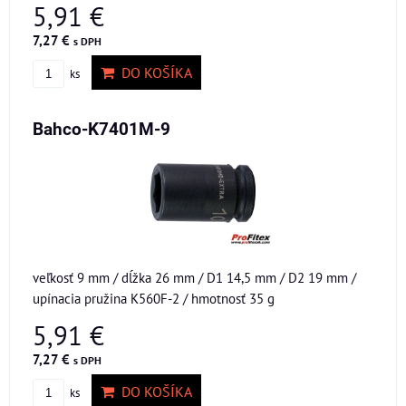
5,91 €
7,27 €
s DPH
DO KOŠÍKA
ks
Bahco-K7401M-9
veľkosť 9 mm / dĺžka 26 mm / D1 14,5 mm / D2 19 mm /
upínacia pružina K560F-2 / hmotnosť 35 g
5,91 €
7,27 €
s DPH
DO KOŠÍKA
ks