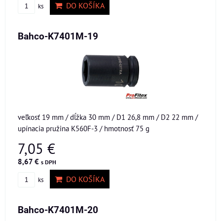
DO KOŠÍKA
ks
Bahco-K7401M-19
veľkosť 19 mm / dĺžka 30 mm / D1 26,8 mm / D2 22 mm /
upínacia pružina K560F-3 / hmotnosť 75 g
7,05 €
8,67 €
s DPH
DO KOŠÍKA
ks
Bahco-K7401M-20