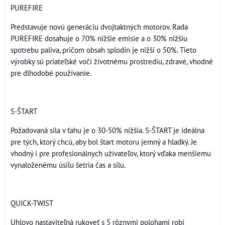
PUREFIRE
Predstavuje novú generáciu dvojtaktných motorov. Rada
PUREFIRE dosahuje o 70% nižšie emisie a o 30% nižšiu
spotrebu paliva, pričom obsah splodín je nižší o 50%. Tieto
výrobky sú priateľské voči životnému prostrediu, zdravé, vhodné
pre dlhodobé používanie.
S-ŠTART
Požadovaná sila v ťahu je o 30-50% nižšia. S-ŠTART je ideálna
pre tých, ktorý chcú, aby bol štart motoru jemný a hladký. Je
vhodný i pre profesionálnych užívateľov, ktorý vďaka menšiemu
vynaloženému úsilu šetria čas a silu.
QUICK-TWIST
Uhlovo nastaviteľná rukoveť s 5 rôznymi polohami robí