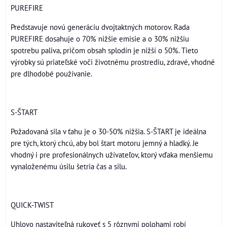
PUREFIRE
Predstavuje novú generáciu dvojtaktných motorov. Rada
PUREFIRE dosahuje o 70% nižšie emisie a o 30% nižšiu
spotrebu paliva, pričom obsah splodín je nižší o 50%. Tieto
výrobky sú priateľské voči životnému prostrediu, zdravé, vhodné
pre dlhodobé používanie.
S-ŠTART
Požadovaná sila v ťahu je o 30-50% nižšia. S-ŠTART je ideálna
pre tých, ktorý chcú, aby bol štart motoru jemný a hladký. Je
vhodný i pre profesionálnych užívateľov, ktorý vďaka menšiemu
vynaloženému úsilu šetria čas a silu.
QUICK-TWIST
Uhlovo nastaviteľná rukoveť s 5 rôznymi polohami robí