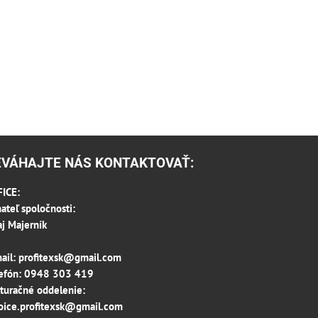
EVÁHAJTE NÁS KONTAKTOVAŤ:
ICE:
ateľ spoločnosti:
aj Majerník
ail:
profitexsk@gmail.com
efón:
0948 303 419
turačné oddelenie:
oice.profitexsk@gmail.com