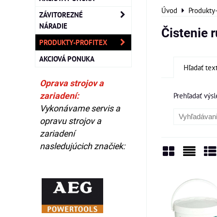
Úvod
Produkty
ZÁVITOREZNÉ
NÁRADIE
Čistenie 
PRODUKTY-PROFITEX
AKCIOVÁ PONUKA
Hľadať tex
Oprava strojov a
zariadení:
Prehľadať výsl
Vykonávame servis a
opravu strojov a
zariadení
nasledujúcich značiek:
Mriežka
Zozn
Ta