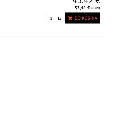
43,42 €
53,41 €
s DPH
DO KOŠÍKA
ks