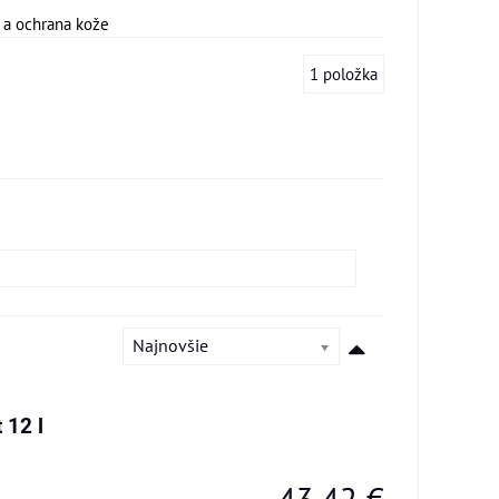
k a ochrana kože
1
položka
Najnovšie
 12 l