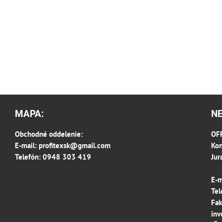
MAPA:
N
Obchodné oddelenie:
OFF
E-mail:
profitexsk@gmail.com
Kon
Telefón: 0948 303 419
Jur
E-m
Tel
Fak
inv