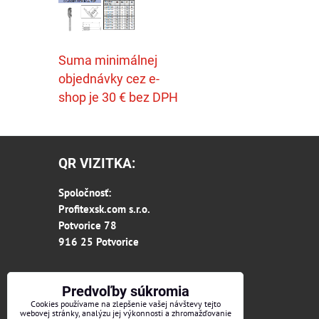
Suma minimálnej
objednávky cez e-
shop je 30 € bez DPH
QR VIZITKA:
Spoločnosť:
Profitexsk.com s.r.o.
Potvorice 78
916 25 Potvorice
Predvoľby súkromia
Cookies používame na zlepšenie vašej návštevy tejto
webovej stránky, analýzu jej výkonnosti a zhromažďovanie