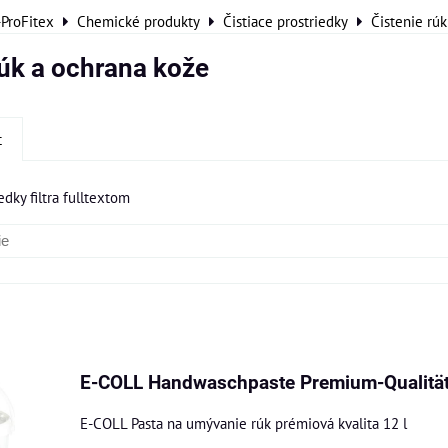
-ProFitex
Chemické produkty
Čistiace prostriedky
Čistenie rú
rúk a ochrana kože
t
edky filtra fulltextom
am
buľka
E-COLL Handwaschpaste Premium-Qualität
E-COLL Pasta na umývanie rúk prémiová kvalita 12 l