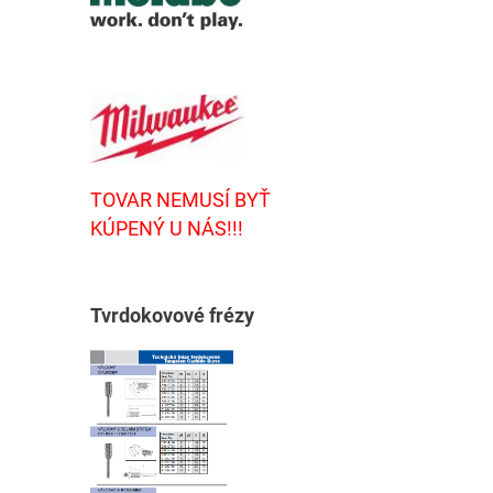
TOVAR NEMUSÍ BYŤ
KÚPENÝ U NÁS!!!
T
vrdokovové frézy