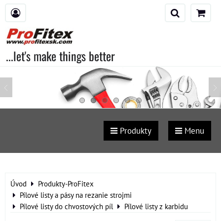
...let's make things better
Produkty
Menu
Úvod
Produkty-ProFitex
Pílové listy a pásy na rezanie strojmi
Pílové listy do chvostových píl
Pílové listy z karbidu