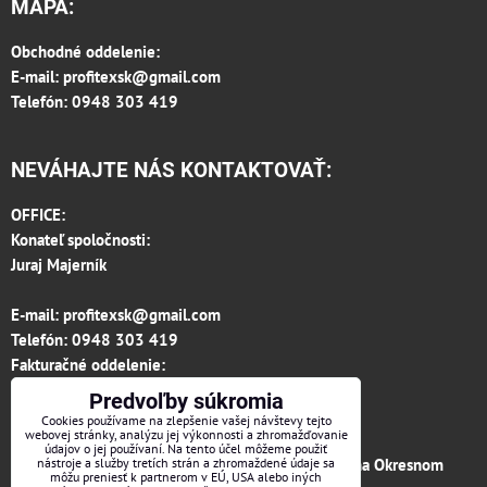
MAPA:
Obchodné oddelenie:
E-mail:
profitexsk@gmail.com
Telefón: 0948 303 419
NEVÁHAJTE NÁS KONTAKTOVAŤ:
OFFICE:
Konateľ spoločnosti:
Juraj Majerník
E-mail:
profitexsk@gmail.com
Telefón:
0948 303 419
Fakturačné oddelenie:
invoice.profitexsk@gmail.com
Predvoľby súkromia
IČO: 36313157
Cookies používame na zlepšenie vašej návštevy tejto
webovej stránky, analýzu jej výkonnosti a zhromažďovanie
IČ DPH: SK 2020182615
údajov o jej používaní. Na tento účel môžeme použiť
Firma je zapísaná v obchodnom registri vedenom na Okresnom
nástroje a služby tretích strán a zhromaždené údaje sa
môžu preniesť k partnerom v EÚ, USA alebo iných