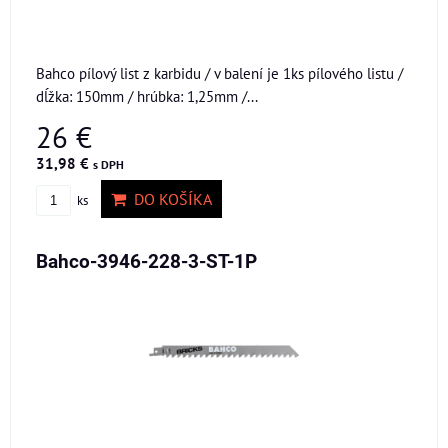
Bahco pílový list z karbidu / v balení je 1ks pílového listu /
dĺžka: 150mm / hrúbka: 1,25mm /...
26 €
31,98 €
s DPH
DO KOŠÍKA
ks
Bahco-3946-228-3-ST-1P