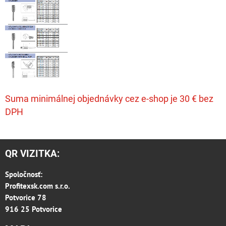
Suma minimálnej objednávky cez e-shop je 30 € bez
DPH
QR VIZITKA:
Spoločnosť:
Profitexsk.com s.r.o.
Potvorice 78
916 25 Potvorice