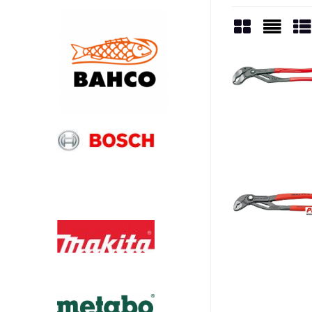
Mriežka
Zozn
Ta