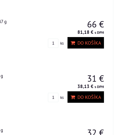
47 g
66 €
81,18 €
s DPH
DO KOŠÍKA
ks
 g
31 €
38,13 €
s DPH
DO KOŠÍKA
ks
 g
32 €