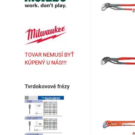
TOVAR NEMUSÍ BYŤ
KÚPENÝ U NÁS!!!
T
vrdokovové frézy