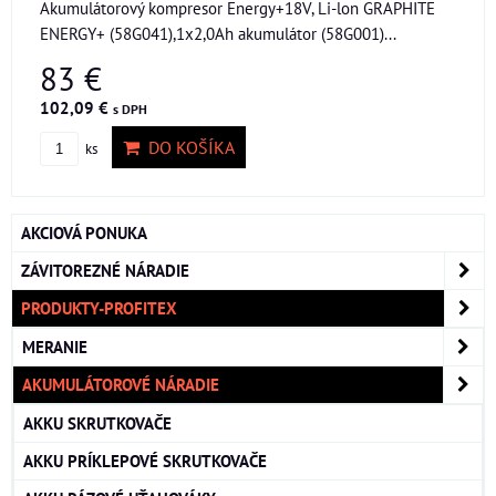
Akumulátorový kompresor Energy+18V, Li-lon GRAPHITE
ENERGY+ (58G041),1x2,0Ah akumulátor (58G001)...
83 €
102,09 €
s DPH
DO KOŠÍKA
ks
AKCIOVÁ PONUKA
ZÁVITOREZNÉ NÁRADIE
PRODUKTY-PROFITEX
MERANIE
AKUMULÁTOROVÉ NÁRADIE
AKKU SKRUTKOVAČE
AKKU PRÍKLEPOVÉ SKRUTKOVAČE