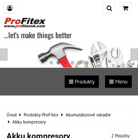
...let's make things better
Produkty
Menu
Úvod
Produkty-ProFitex
Akumulátorové náradie
Akku kompresory
Akku kompresory
2
Položky