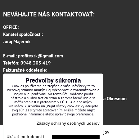
NEVÁHAJTE NÁS KONTAKTOVAŤ:
OFFICE:
Konateľ spoločnosti:
Juraj Majerník
E-mail:
profitexsk@gmail.com
Telefón:
0948 303 419
Fakturačné oddelenie:
invoice.profitexsk@gmail.com
Predvoľby súkromia
IČO: 36313157
Cookies používame na zlepšenie vašej návštevy tejto
webovej stránky, analýzu jej výkonnosti a zhromažďovanie
IČ DPH: SK 2020182615
údajov o jej používaní. Na tento účel môžeme použiť
Firma je zapísaná v obchodnom registri vedenom na Okresnom
nástroje a služby tretích strán a zhromaždené údaje sa
môžu preniesť k partnerom v EÚ, USA alebo iných
súde v Trenčíne, vložka č.12066/R odd. s.r.o.
krajinách. Kliknutím na „Prijať všetky cookies“ vyjadrujete
svoj súhlas s týmto spracovaním. Nižšie môžete nájsť
podrobné informácie alebo upraviť svoje preferencie.
Facebook
Zásady ochrany osobných údajov
Predvoľby súkromia
Zásady ochrany osobných údajov
Ukázať podrobnosti