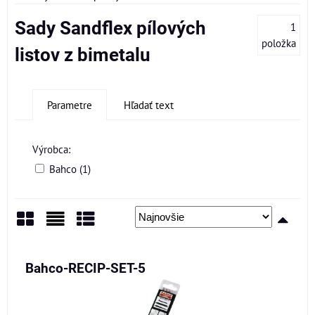
Sady Sandflex pílových
1
položka
listov z bimetalu
Parametre
Hľadať text
Výrobca:
Bahco (1)
Mriežka
Zoznam
Tabuľka
Bahco-RECIP-SET-5