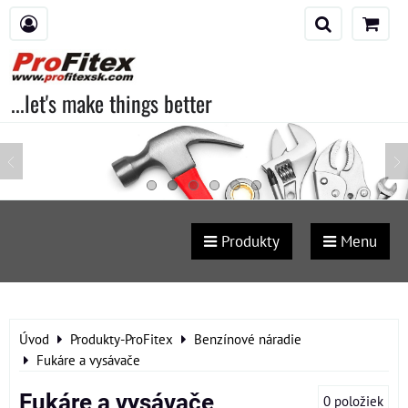
...let's make things better
Produkty
Menu
Úvod
Produkty-ProFitex
Benzínové náradie
Fukáre a vysávače
Fukáre a vysávače
0
položiek