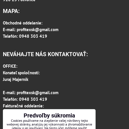
MAPA:
Obchodné oddelenie:
E-mail:
profitexsk@gmail.com
Telefón: 0948 303 419
NEVÁHAJTE NÁS KONTAKTOVAŤ:
OFFICE:
Konateľ spoločnosti:
Juraj Majerník
E-mail:
profitexsk@gmail.com
Telefón:
0948 303 419
Fakturačné oddelenie:
invoice.profitexsk@gmail.com
Predvoľby súkromia
IČO: 36313157
Cookies používame na zlepšenie vašej návštevy tejto
webovej stránky, analýzu jej výkonnosti a zhromažďovanie
IČ DPH: SK 2020182615
údajov o jej používaní. Na tento účel môžeme použiť