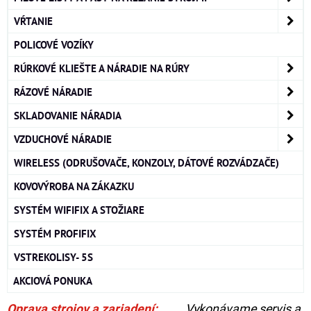
VŔTANIE
POLICOVÉ VOZÍKY
RÚRKOVÉ KLIEŠTE A NÁRADIE NA RÚRY
RÁZOVÉ NÁRADIE
SKLADOVANIE NÁRADIA
VZDUCHOVÉ NÁRADIE
WIRELESS (ODRUŠOVAČE, KONZOLY, DÁTOVÉ ROZVÁDZAČE)
KOVOVÝROBA NA ZÁKAZKU
SYSTÉM WIFIFIX A STOŽIARE
SYSTÉM PROFIFIX
VSTREKOLISY- 5S
AKCIOVÁ PONUKA
Oprava strojov a zariadení:
Vykonávame servis a