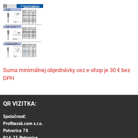
Suma minimálnej objednávky cez e-shop je 30 € bez
DPH
QR VIZITKA:
Spoločnosť:
Profitexsk.com s.r.o.
Potvorice 78
916 25 Potvorice