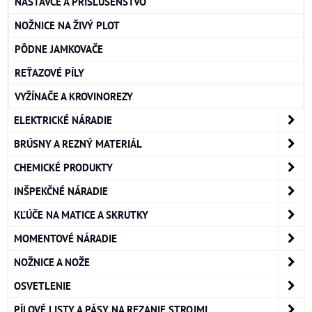
NÁSTAVCE A PRÍSLUŠENSTVO
NOŽNICE NA ŽIVÝ PLOT
PÔDNE JAMKOVAČE
REŤAZOVÉ PÍLY
VYŽÍNAČE A KROVINOREZY
ELEKTRICKÉ NÁRADIE
BRÚSNY A REZNÝ MATERIÁL
CHEMICKÉ PRODUKTY
INŠPEKČNÉ NÁRADIE
KĽÚČE NA MATICE A SKRUTKY
MOMENTOVÉ NÁRADIE
NOŽNICE A NOŽE
OSVETLENIE
PÍLOVÉ LISTY A PÁSY NA REZANIE STROJMI