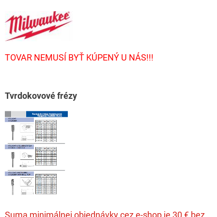
TOVAR NEMUSÍ BYŤ KÚPENÝ U NÁS!!!
T
vrdokovové frézy
Suma minimálnej objednávky cez e-shop je 30 € bez