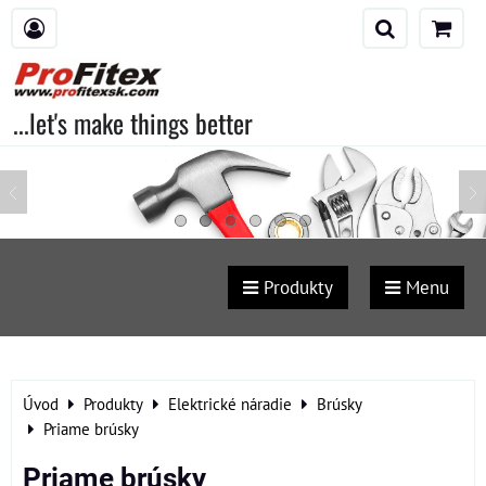
...let's make things better
Produkty
Menu
Úvod
Produkty
Elektrické náradie
Brúsky
Priame brúsky
Priame brúsky