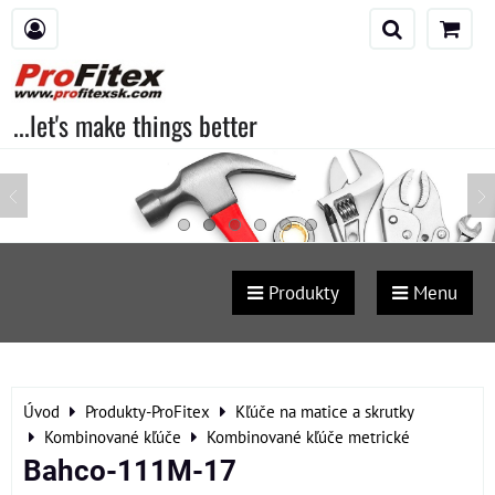
...let's make things better
Produkty
Menu
Úvod
Produkty-ProFitex
Kľúče na matice a skrutky
Kombinované kľúče
Kombinované kľúče metrické
Bahco-111M-17