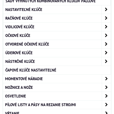
SADY VYHNUTÝCH KOMBINOVANÝCH KĽÚČOV PALCOVÉ
NASTAVITEĽNÉ KĽÚČE
RAČŇOVÉ KĽÚČE
VIDLICOVÉ KĽÚČE
OČKOVÉ KĽÚČE
OTVORENÉ OČKOVÉ KĽÚČE
ÚDEROVÉ KĽÚČE
NÁSTRČNÉ KĽÚČE
ČAPOVÉ KĽÚČE NASTAVITEĽNÉ
MOMENTOVÉ NÁRADIE
NOŽNICE A NOŽE
OSVETLENIE
PÍLOVÉ LISTY A PÁSY NA REZANIE STROJMI
VŔTANIE