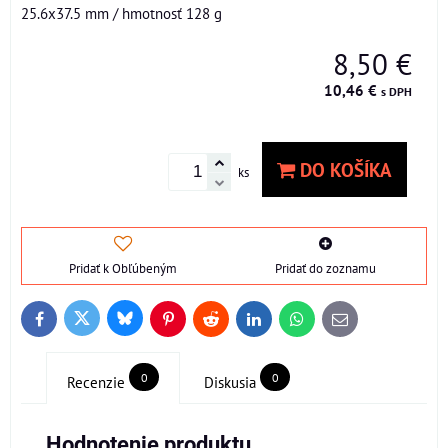
25.6x37.5 mm / hmotnosť 128 g
8,50 €
10,46 €
s DPH
DO KOŠÍKA
ks
Pridať k Obľúbeným
Pridať do zoznamu
Bluesky
Twitter
Facebook
Pinterest
Reddit
LinkedIn
WhatsApp
E-
mail
0
0
Recenzie
Diskusia
Hodnotenie produktu