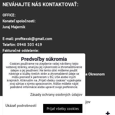
NEVÁHAJTE NÁS KONTAKTOVAŤ:
OFFICE:
Konateľ spoločnosti:
Juraj Majerník
E-mail:
profitexsk@gmail.com
Telefón:
0948 303 419
Fakturačné oddelenie:
invoice.profitexsk@gmail.com
Predvoľby súkromia
IČO: 36313157
Cookies používame na zlepšenie vašej návštevy tejto
webovej stránky, analýzu jej výkonnosti a zhromažďovanie
IČ DPH: SK 2020182615
údajov o jej používaní. Na tento účel môžeme použiť
Firma je zapísaná v obchodnom registri vedenom na Okresnom
nástroje a služby tretích strán a zhromaždené údaje sa
môžu preniesť k partnerom v EÚ, USA alebo iných
súde v Trenčíne, vložka č.12066/R odd. s.r.o.
krajinách. Kliknutím na „Prijať všetky cookies“ vyjadrujete
svoj súhlas s týmto spracovaním. Nižšie môžete nájsť
podrobné informácie alebo upraviť svoje preferencie.
Facebook
Zásady ochrany osobných údajov
Predvoľby súkromia
Zásady ochrany osobných údajov
Ukázať podrobnosti
Prijať všetky cookies
Vytvorené pomocou:
BiznisWeb.sk