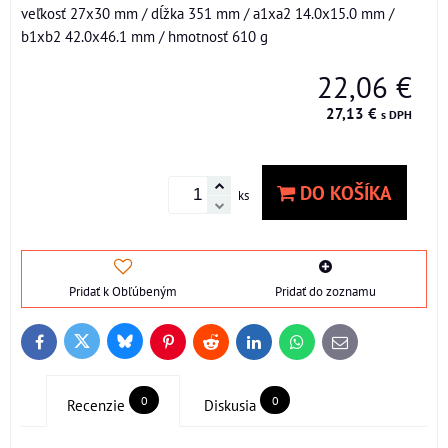
veľkosť 27x30 mm / dĺžka 351 mm / a1xa2 14.0x15.0 mm /
b1xb2 42.0x46.1 mm / hmotnosť 610 g
22,06 €
27,13 €
s DPH
DO KOŠÍKA
ks
Pridať k Obľúbeným
Pridať do zoznamu
Bluesky
Twitter
Facebook
Pinterest
Reddit
LinkedIn
WhatsApp
E-
mail
0
0
Recenzie
Diskusia