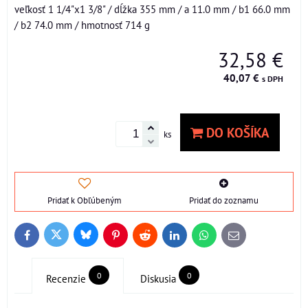
veľkosť 1 1/4"x1 3/8" / dĺžka 355 mm / a 11.0 mm / b1 66.0 mm
/ b2 74.0 mm / hmotnosť 714 g
32,58 €
40,07 €
s DPH
DO KOŠÍKA
ks
Pridať k Obľúbeným
Pridať do zoznamu
Bluesky
Twitter
Facebook
Pinterest
Reddit
LinkedIn
WhatsApp
E-
mail
0
0
Recenzie
Diskusia