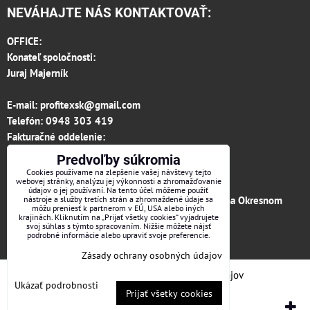
NEVÁHAJTE NÁS KONTAKTOVAŤ:
OFFICE:
Konateľ spoločnosti:
Juraj Majerník
E-mail:
profitexsk@gmail.com
Telefón:
0948 303 419
Fakturačné oddelenie:
invoice.profitexsk@gmail.com
Predvoľby súkromia
IČO: 36313157
Cookies používame na zlepšenie vašej návštevy tejto
webovej stránky, analýzu jej výkonnosti a zhromažďovanie
IČ DPH: SK 2020182615
údajov o jej používaní. Na tento účel môžeme použiť
Firma je zapísaná v obchodnom registri vedenom na Okresnom
nástroje a služby tretích strán a zhromaždené údaje sa
môžu preniesť k partnerom v EÚ, USA alebo iných
súde v Trenčíne, vložka č.12066/R odd. s.r.o.
krajinách. Kliknutím na „Prijať všetky cookies“ vyjadrujete
svoj súhlas s týmto spracovaním. Nižšie môžete nájsť
podrobné informácie alebo upraviť svoje preferencie.
Facebook
Zásady ochrany osobných údajov
Predvoľby súkromia
Zásady ochrany osobných údajov
Ukázať podrobnosti
Prijať všetky cookies
Vytvorené pomocou:
BiznisWeb.sk