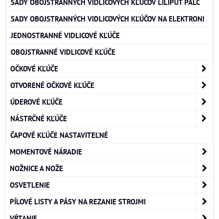
SADY OBOJSTRANNÝCH VIDLICOVÝCH KĽÚČOV LILIPUT PALC
SADY OBOJSTRANNÝCH VIDLICOVÝCH KĽÚČOV NA ELEKTRONI
JEDNOSTRANNÉ VIDLICOVÉ KĽÚČE
OBOJSTRANNÉ VIDLICOVÉ KĽÚČE
OČKOVÉ KĽÚČE
OTVORENÉ OČKOVÉ KĽÚČE
ÚDEROVÉ KĽÚČE
NÁSTRČNÉ KĽÚČE
ČAPOVÉ KĽÚČE NASTAVITEĽNÉ
MOMENTOVÉ NÁRADIE
NOŽNICE A NOŽE
OSVETLENIE
PÍLOVÉ LISTY A PÁSY NA REZANIE STROJMI
VŔTANIE