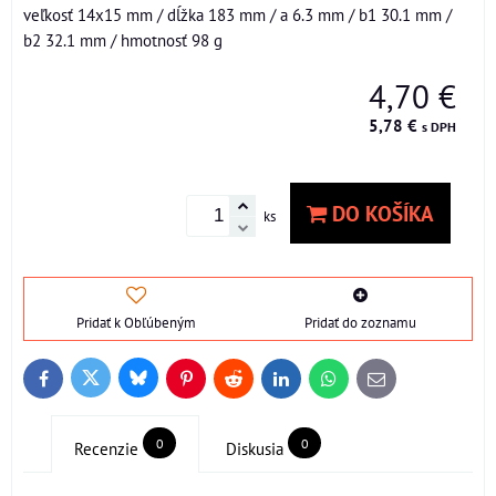
veľkosť 14x15 mm / dĺžka 183 mm / a 6.3 mm / b1 30.1 mm /
b2 32.1 mm / hmotnosť 98 g
4,70 €
5,78 €
s DPH
DO KOŠÍKA
ks
Pridať k Obľúbeným
Pridať do zoznamu
Bluesky
Twitter
Facebook
Pinterest
Reddit
LinkedIn
WhatsApp
E-
mail
0
0
Recenzie
Diskusia