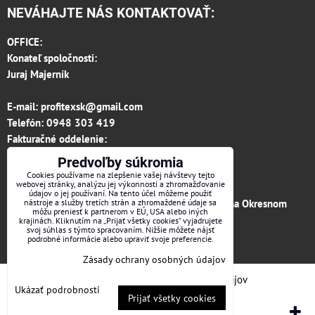
NEVÁHAJTE NÁS KONTAKTOVAŤ:
OFFICE:
Konateľ spoločnosti:
Juraj Majerník
E-mail:
profitexsk@gmail.com
Telefón:
0948 303 419
Fakturačné oddelenie:
invoice.profitexsk@gmail.com
Predvoľby súkromia
IČO: 36313157
Cookies používame na zlepšenie vašej návštevy tejto
webovej stránky, analýzu jej výkonnosti a zhromažďovanie
IČ DPH: SK 2020182615
údajov o jej používaní. Na tento účel môžeme použiť
Firma je zapísaná v obchodnom registri vedenom na Okresnom
nástroje a služby tretích strán a zhromaždené údaje sa
môžu preniesť k partnerom v EÚ, USA alebo iných
súde v Trenčíne, vložka č.12066/R odd. s.r.o.
krajinách. Kliknutím na „Prijať všetky cookies“ vyjadrujete
svoj súhlas s týmto spracovaním. Nižšie môžete nájsť
podrobné informácie alebo upraviť svoje preferencie.
Facebook
Zásady ochrany osobných údajov
Predvoľby súkromia
Zásady ochrany osobných údajov
Ukázať podrobnosti
Prijať všetky cookies
Vytvorené pomocou:
BiznisWeb.sk