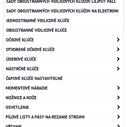
SADY OBOJSTRANNÝCH VIDLICOVÝCH KĽÚČOV LILIPUT PALC
SADY OBOJSTRANNÝCH VIDLICOVÝCH KĽÚČOV NA ELEKTRONI
JEDNOSTRANNÉ VIDLICOVÉ KĽÚČE
OBOJSTRANNÉ VIDLICOVÉ KĽÚČE
OČKOVÉ KĽÚČE
OTVORENÉ OČKOVÉ KĽÚČE
ÚDEROVÉ KĽÚČE
NÁSTRČNÉ KĽÚČE
ČAPOVÉ KĽÚČE NASTAVITEĽNÉ
MOMENTOVÉ NÁRADIE
NOŽNICE A NOŽE
OSVETLENIE
PÍLOVÉ LISTY A PÁSY NA REZANIE STROJMI
VŔTANIE