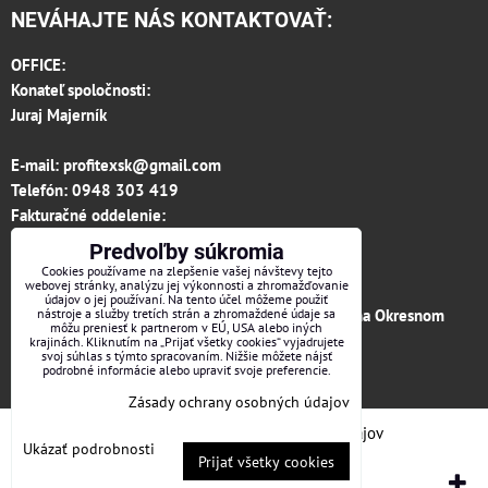
NEVÁHAJTE NÁS KONTAKTOVAŤ:
OFFICE:
Konateľ spoločnosti:
Juraj Majerník
E-mail:
profitexsk@gmail.com
Telefón:
0948 303 419
Fakturačné oddelenie:
invoice.profitexsk@gmail.com
Predvoľby súkromia
IČO: 36313157
Cookies používame na zlepšenie vašej návštevy tejto
webovej stránky, analýzu jej výkonnosti a zhromažďovanie
IČ DPH: SK 2020182615
údajov o jej používaní. Na tento účel môžeme použiť
Firma je zapísaná v obchodnom registri vedenom na Okresnom
nástroje a služby tretích strán a zhromaždené údaje sa
môžu preniesť k partnerom v EÚ, USA alebo iných
súde v Trenčíne, vložka č.12066/R odd. s.r.o.
krajinách. Kliknutím na „Prijať všetky cookies“ vyjadrujete
svoj súhlas s týmto spracovaním. Nižšie môžete nájsť
podrobné informácie alebo upraviť svoje preferencie.
Facebook
Zásady ochrany osobných údajov
Predvoľby súkromia
Zásady ochrany osobných údajov
Ukázať podrobnosti
Prijať všetky cookies
Vytvorené pomocou:
BiznisWeb.sk