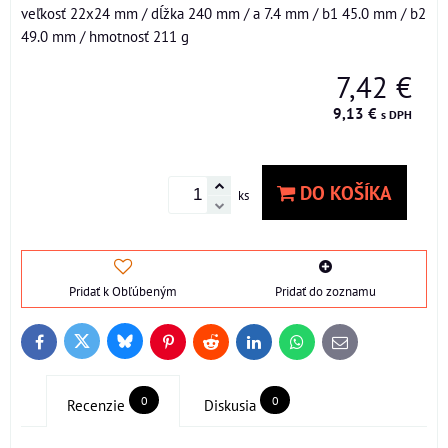
veľkosť 22x24 mm / dĺžka 240 mm / a 7.4 mm / b1 45.0 mm / b2
49.0 mm / hmotnosť 211 g
7,42 €
9,13 €
s DPH
DO KOŠÍKA
ks
Pridať k Obľúbeným
Pridať do zoznamu
Bluesky
Twitter
Facebook
Pinterest
Reddit
LinkedIn
WhatsApp
E-
mail
0
0
Recenzie
Diskusia