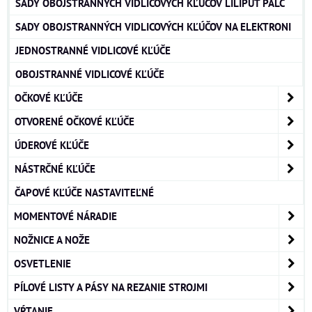
SADY OBOJSTRANNÝCH VIDLICOVÝCH KĽÚČOV LILIPUT PALC
SADY OBOJSTRANNÝCH VIDLICOVÝCH KĽÚČOV NA ELEKTRONI
JEDNOSTRANNÉ VIDLICOVÉ KĽÚČE
OBOJSTRANNÉ VIDLICOVÉ KĽÚČE
OČKOVÉ KĽÚČE
OTVORENÉ OČKOVÉ KĽÚČE
ÚDEROVÉ KĽÚČE
NÁSTRČNÉ KĽÚČE
ČAPOVÉ KĽÚČE NASTAVITEĽNÉ
MOMENTOVÉ NÁRADIE
NOŽNICE A NOŽE
OSVETLENIE
PÍLOVÉ LISTY A PÁSY NA REZANIE STROJMI
VŔTANIE