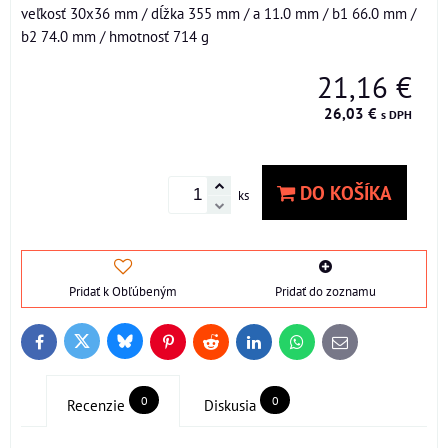
veľkosť 30x36 mm / dĺžka 355 mm / a 11.0 mm / b1 66.0 mm /
b2 74.0 mm / hmotnosť 714 g
21,16 €
26,03 €
s DPH
DO KOŠÍKA
ks
Pridať k Obľúbeným
Pridať do zoznamu
Bluesky
Twitter
Facebook
Pinterest
Reddit
LinkedIn
WhatsApp
E-
mail
0
0
Recenzie
Diskusia