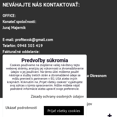
NEVÁHAJTE NÁS KONTAKTOVAŤ:
OFFICE:
Konateľ spoločnosti:
Juraj Majerník
E-mail:
profitexsk@gmail.com
Telefón:
0948 303 419
Fakturačné oddelenie:
invoice.profitexsk@gmail.com
Predvoľby súkromia
IČO: 36313157
Cookies používame na zlepšenie vašej návštevy tejto
webovej stránky, analýzu jej výkonnosti a zhromažďovanie
IČ DPH: SK 2020182615
údajov o jej používaní. Na tento účel môžeme použiť
Firma je zapísaná v obchodnom registri vedenom na Okresnom
nástroje a služby tretích strán a zhromaždené údaje sa
môžu preniesť k partnerom v EÚ, USA alebo iných
súde v Trenčíne, vložka č.12066/R odd. s.r.o.
krajinách. Kliknutím na „Prijať všetky cookies“ vyjadrujete
svoj súhlas s týmto spracovaním. Nižšie môžete nájsť
podrobné informácie alebo upraviť svoje preferencie.
Facebook
Zásady ochrany osobných údajov
Predvoľby súkromia
Zásady ochrany osobných údajov
Ukázať podrobnosti
Prijať všetky cookies
Vytvorené pomocou:
BiznisWeb.sk