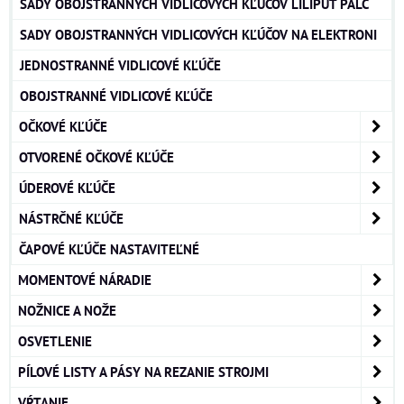
SADY OBOJSTRANNÝCH VIDLICOVÝCH KĽÚČOV LILIPUT PALC
SADY OBOJSTRANNÝCH VIDLICOVÝCH KĽÚČOV NA ELEKTRONI
JEDNOSTRANNÉ VIDLICOVÉ KĽÚČE
OBOJSTRANNÉ VIDLICOVÉ KĽÚČE
OČKOVÉ KĽÚČE
OTVORENÉ OČKOVÉ KĽÚČE
ÚDEROVÉ KĽÚČE
NÁSTRČNÉ KĽÚČE
ČAPOVÉ KĽÚČE NASTAVITEĽNÉ
MOMENTOVÉ NÁRADIE
NOŽNICE A NOŽE
OSVETLENIE
PÍLOVÉ LISTY A PÁSY NA REZANIE STROJMI
VŔTANIE