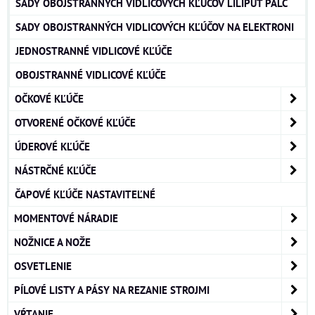
SADY OBOJSTRANNÝCH VIDLICOVÝCH KĽÚČOV LILIPUT PALC
SADY OBOJSTRANNÝCH VIDLICOVÝCH KĽÚČOV NA ELEKTRONI
JEDNOSTRANNÉ VIDLICOVÉ KĽÚČE
OBOJSTRANNÉ VIDLICOVÉ KĽÚČE
OČKOVÉ KĽÚČE
OTVORENÉ OČKOVÉ KĽÚČE
ÚDEROVÉ KĽÚČE
NÁSTRČNÉ KĽÚČE
ČAPOVÉ KĽÚČE NASTAVITEĽNÉ
MOMENTOVÉ NÁRADIE
NOŽNICE A NOŽE
OSVETLENIE
PÍLOVÉ LISTY A PÁSY NA REZANIE STROJMI
VŔTANIE