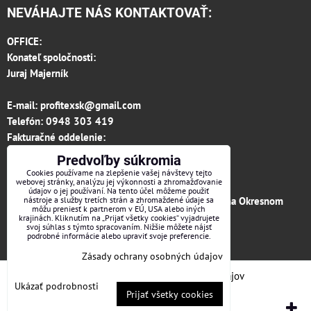
NEVÁHAJTE NÁS KONTAKTOVAŤ:
OFFICE:
Konateľ spoločnosti:
Juraj Majerník
E-mail:
profitexsk@gmail.com
Telefón:
0948 303 419
Fakturačné oddelenie:
invoice.profitexsk@gmail.com
Predvoľby súkromia
IČO: 36313157
Cookies používame na zlepšenie vašej návštevy tejto
webovej stránky, analýzu jej výkonnosti a zhromažďovanie
IČ DPH: SK 2020182615
údajov o jej používaní. Na tento účel môžeme použiť
Firma je zapísaná v obchodnom registri vedenom na Okresnom
nástroje a služby tretích strán a zhromaždené údaje sa
môžu preniesť k partnerom v EÚ, USA alebo iných
súde v Trenčíne, vložka č.12066/R odd. s.r.o.
krajinách. Kliknutím na „Prijať všetky cookies“ vyjadrujete
svoj súhlas s týmto spracovaním. Nižšie môžete nájsť
podrobné informácie alebo upraviť svoje preferencie.
Facebook
Zásady ochrany osobných údajov
Predvoľby súkromia
Zásady ochrany osobných údajov
Ukázať podrobnosti
Prijať všetky cookies
Vytvorené pomocou:
BiznisWeb.sk