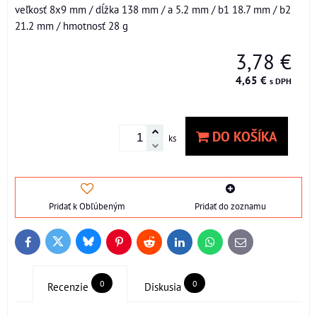
veľkosť 8x9 mm / dĺžka 138 mm / a 5.2 mm / b1 18.7 mm / b2
21.2 mm / hmotnosť 28 g
3,78 €
4,65 €
s DPH
DO KOŠÍKA
ks
Pridať k Obľúbeným
Pridať do zoznamu
Bluesky
Twitter
Facebook
Pinterest
Reddit
LinkedIn
WhatsApp
E-
mail
0
0
Recenzie
Diskusia