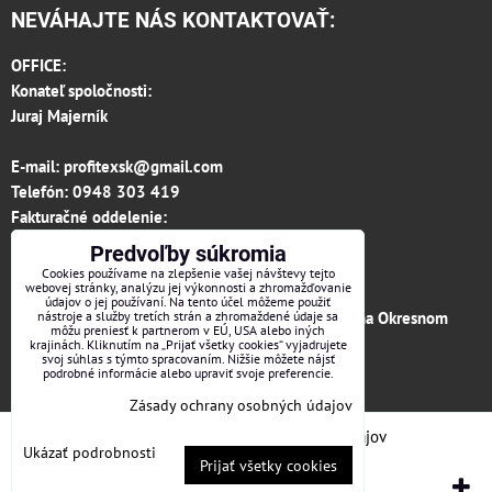
NEVÁHAJTE NÁS KONTAKTOVAŤ:
OFFICE:
Konateľ spoločnosti:
Juraj Majerník
E-mail:
profitexsk@gmail.com
Telefón:
0948 303 419
Fakturačné oddelenie:
invoice.profitexsk@gmail.com
Predvoľby súkromia
IČO: 36313157
Cookies používame na zlepšenie vašej návštevy tejto
webovej stránky, analýzu jej výkonnosti a zhromažďovanie
IČ DPH: SK 2020182615
údajov o jej používaní. Na tento účel môžeme použiť
Firma je zapísaná v obchodnom registri vedenom na Okresnom
nástroje a služby tretích strán a zhromaždené údaje sa
môžu preniesť k partnerom v EÚ, USA alebo iných
súde v Trenčíne, vložka č.12066/R odd. s.r.o.
krajinách. Kliknutím na „Prijať všetky cookies“ vyjadrujete
svoj súhlas s týmto spracovaním. Nižšie môžete nájsť
podrobné informácie alebo upraviť svoje preferencie.
Facebook
Zásady ochrany osobných údajov
Predvoľby súkromia
Zásady ochrany osobných údajov
Ukázať podrobnosti
Prijať všetky cookies
Vytvorené pomocou:
BiznisWeb.sk