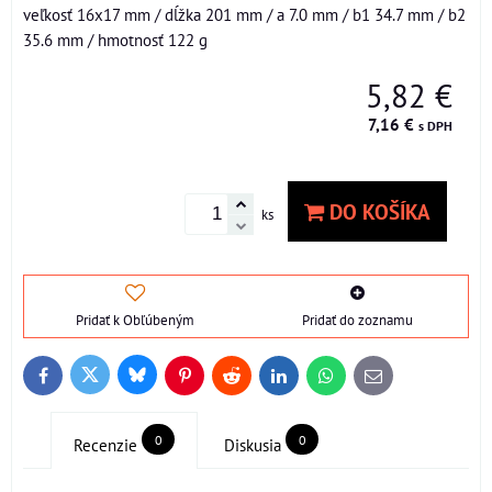
veľkosť 16x17 mm / dĺžka 201 mm / a 7.0 mm / b1 34.7 mm / b2
35.6 mm / hmotnosť 122 g
5,82 €
7,16 €
s DPH
DO KOŠÍKA
ks
Pridať k Obľúbeným
Pridať do zoznamu
Bluesky
Twitter
Facebook
Pinterest
Reddit
LinkedIn
WhatsApp
E-
mail
0
0
Recenzie
Diskusia