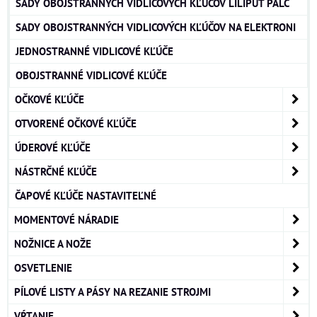
SADY OBOJSTRANNÝCH VIDLICOVÝCH KĽÚČOV LILIPUT PALC
SADY OBOJSTRANNÝCH VIDLICOVÝCH KĽÚČOV NA ELEKTRONI
JEDNOSTRANNÉ VIDLICOVÉ KĽÚČE
OBOJSTRANNÉ VIDLICOVÉ KĽÚČE
OČKOVÉ KĽÚČE
OTVORENÉ OČKOVÉ KĽÚČE
ÚDEROVÉ KĽÚČE
NÁSTRČNÉ KĽÚČE
ČAPOVÉ KĽÚČE NASTAVITEĽNÉ
MOMENTOVÉ NÁRADIE
NOŽNICE A NOŽE
OSVETLENIE
PÍLOVÉ LISTY A PÁSY NA REZANIE STROJMI
VŔTANIE