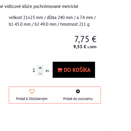
né vidlicové kľúče pochrómované metrické
veľkosť 21x23 mm / dĺžka 240 mm / a 7.4 mm /
b1 45.0 mm / b2 49.0 mm / hmotnosť 211 g
7,75 €
9,53 €
s DPH
DO KOŠÍKA
ks
Pridať k Obľúbeným
Pridať do zoznamu