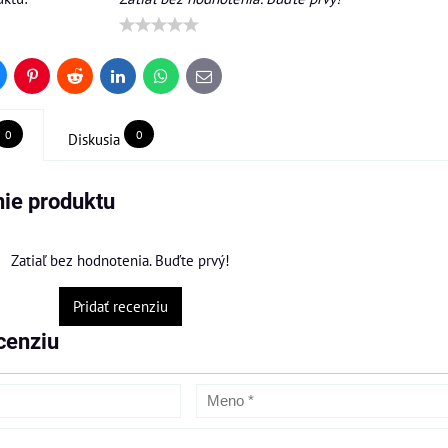
uesky
Pinterest
Reddit
LinkedIn
WhatsApp
E-
mail
0
0
Diskusia
ie produktu
Zatiaľ bez hodnotenia. Buďte prvý!
Pridať recenziu
cenziu