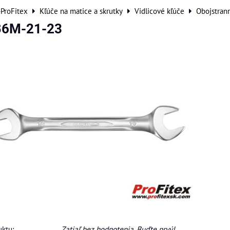
-ProFitex
Kľúče na matice a skrutky
Vidlicové kľúče
Obojstran
B6M-21-23
ktu:
Zatiaľ bez hodnotenia. Buďte prvý!