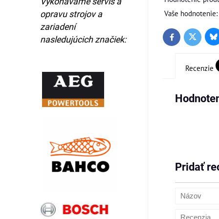
Vykonávame servis a
Vaše hodnotenie:
opravu strojov a
zariadení
nasledujúcich značiek:
Bl
Twitter
Facebook
Recenzie
Hodnoten
Pridať re