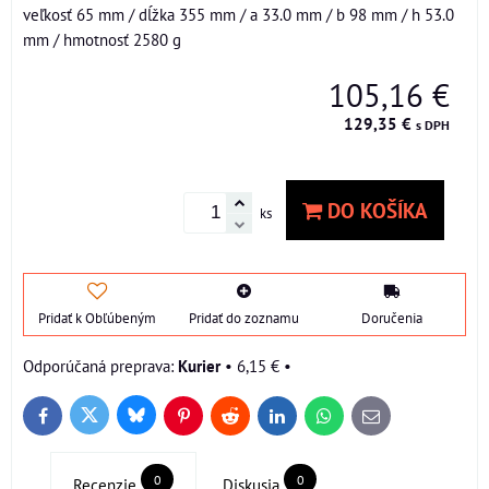
veľkosť 65 mm / dĺžka 355 mm / a 33.0 mm / b 98 mm / h 53.0
mm / hmotnosť 2580 g
105,16 €
129,35 €
s DPH
DO KOŠÍKA
ks
Pridať k Obľúbeným
Pridať do zoznamu
Doručenia
Kurier
•
6,15 €
•
Bluesky
Twitter
Facebook
Pinterest
Reddit
LinkedIn
WhatsApp
E-
mail
0
0
Recenzie
Diskusia