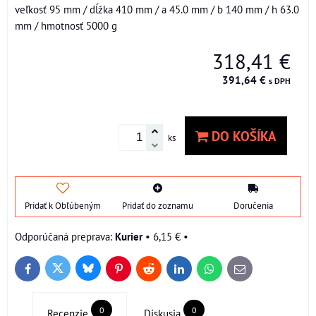
veľkosť 95 mm / dĺžka 410 mm / a 45.0 mm / b 140 mm / h 63.0
mm / hmotnosť 5000 g
318,41 €
391,64 €
s DPH
DO KOŠÍKA
ks
Pridať k Obľúbeným
Pridať do zoznamu
Doručenia
Kurier
•
6,15 €
•
Bluesky
Twitter
Facebook
Pinterest
Reddit
LinkedIn
WhatsApp
E-
mail
0
0
Recenzie
Diskusia