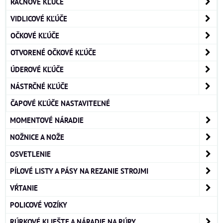
RAČŇOVÉ KĽÚČE
VIDLICOVÉ KĽÚČE
OČKOVÉ KĽÚČE
OTVORENÉ OČKOVÉ KĽÚČE
ÚDEROVÉ KĽÚČE
NÁSTRČNÉ KĽÚČE
ČAPOVÉ KĽÚČE NASTAVITEĽNÉ
MOMENTOVÉ NÁRADIE
NOŽNICE A NOŽE
OSVETLENIE
PÍLOVÉ LISTY A PÁSY NA REZANIE STROJMI
VŔTANIE
POLICOVÉ VOZÍKY
RÚRKOVÉ KLIEŠTE A NÁRADIE NA RÚRY