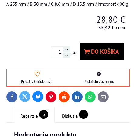
A 255 mm / B 30 mm / C 8.6 mm / D 15.5 mm / hmotnosť 400 g
28,80 €
35,42 €
s DPH
DO KOŠÍKA
ks
Pridať k Obľúbeným
Pridať do zoznamu
Bluesky
Twitter
Facebook
Pinterest
Reddit
LinkedIn
WhatsApp
E-
mail
0
0
Recenzie
Diskusia
Hodnotenie produktu