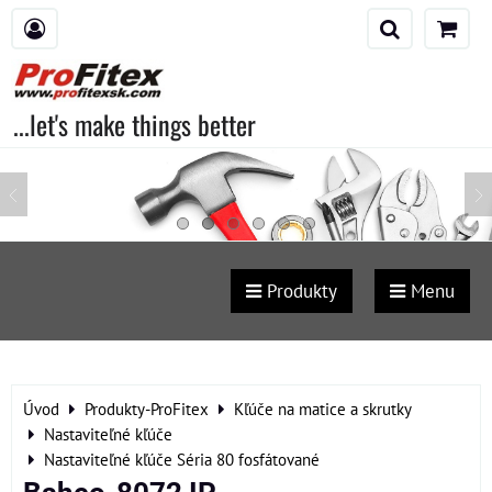
...let's make things better
Produkty
Menu
Úvod
Produkty-ProFitex
Kľúče na matice a skrutky
Nastaviteľné kľúče
Nastaviteľné kľúče Séria 80 fosfátované