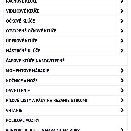
RAČŇOVÉ KĽÚČE
VIDLICOVÉ KĽÚČE
OČKOVÉ KĽÚČE
OTVORENÉ OČKOVÉ KĽÚČE
ÚDEROVÉ KĽÚČE
NÁSTRČNÉ KĽÚČE
ČAPOVÉ KĽÚČE NASTAVITEĽNÉ
MOMENTOVÉ NÁRADIE
NOŽNICE A NOŽE
OSVETLENIE
PÍLOVÉ LISTY A PÁSY NA REZANIE STROJMI
VŔTANIE
POLICOVÉ VOZÍKY
RÚRKOVÉ KLIEŠTE A NÁRADIE NA RÚRY