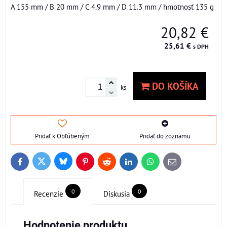
A 155 mm / B 20 mm / C 4.9 mm / D 11.3 mm / hmotnosť 135 g
20,82 €
25,61 €
s DPH
DO KOŠÍKA
ks
Pridať k Obľúbeným
Pridať do zoznamu
Bluesky
Twitter
Facebook
Pinterest
Reddit
LinkedIn
WhatsApp
E-
mail
0
0
Recenzie
Diskusia
Hodnotenie produktu