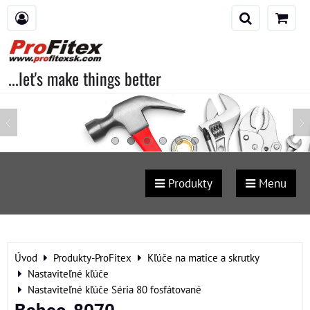
...let's make things better
Produkty
Menu
Úvod
Produkty-ProFitex
Kľúče na matice a skrutky
Nastaviteľné kľúče
Nastaviteľné kľúče Séria 80 fosfátované