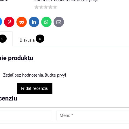
uesky
Pinterest
Reddit
LinkedIn
WhatsApp
E-
mail
0
0
Diskusia
ie produktu
Zatiaľ bez hodnotenia. Buďte prvý!
Pridať recenziu
cenziu