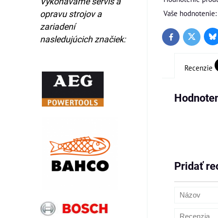
Vykonávame servis a
Vaše hodnotenie:
opravu strojov a
zariadení
nasledujúcich značiek:
Bl
Twitter
Facebook
Recenzie
Hodnoten
Pridať re