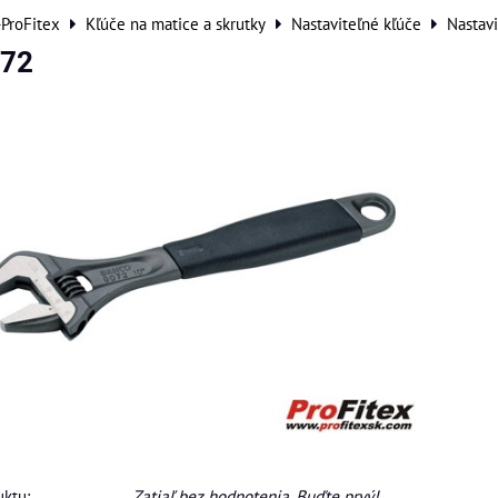
-ProFitex
Kľúče na matice a skrutky
Nastaviteľné kľúče
Nastavi
072
ktu:
Zatiaľ bez hodnotenia. Buďte prvý!