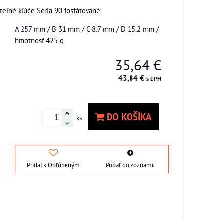
teľné kľúče Séria 90 fosfátované
A 257 mm / B 31 mm / C 8.7 mm / D 15.2 mm /
hmotnosť 425 g
35,64 €
43,84 €
s DPH
DO KOŠÍKA
ks
Pridať k Obľúbeným
Pridať do zoznamu