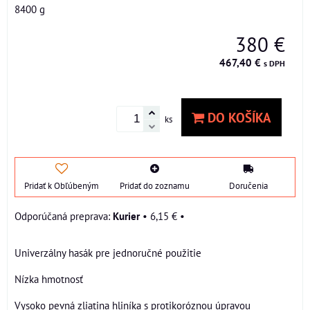
8400 g
380 €
467,40 €
s DPH
DO KOŠÍKA
ks
Pridať k Obľúbeným
Pridať do zoznamu
Doručenia
Kurier
•
6,15 €
•
Univerzálny hasák pre jednoručné použitie
Nízka hmotnosť
Vysoko pevná zliatina hliníka s protikoróznou úpravou