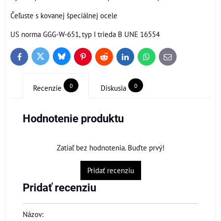
Čeľuste s kovanej špeciálnej ocele
US norma GGG-W-651, typ I trieda B UNE 16554
Bluesky
Twitter
Facebook
Pinterest
Reddit
LinkedIn
WhatsApp
E-
mail
0
0
Recenzie
Diskusia
Hodnotenie produktu
Zatiaľ bez hodnotenia. Buďte prvý!
Pridať recenziu
Pridať recenziu
Názov: