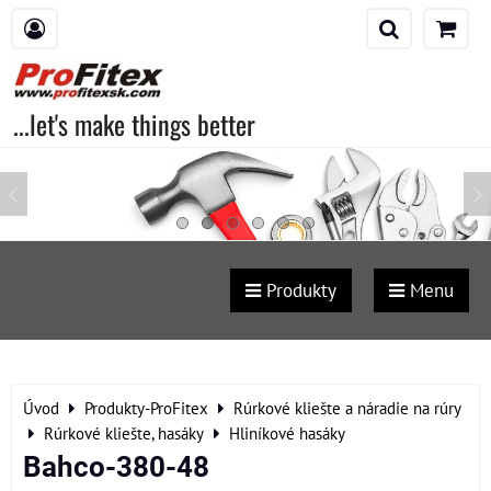
...let's make things better
Produkty
Menu
Úvod
Produkty-ProFitex
Rúrkové kliešte a náradie na rúry
Rúrkové kliešte, hasáky
Hliníkové hasáky
Bahco-380-48