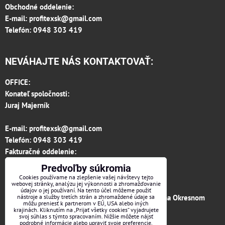
Obchodné oddelenie:
E-mail:
profitexsk@gmail.com
Telefón: 0948 303 419
NEVÁHAJTE NÁS KONTAKTOVAŤ:
OFFICE:
Konateľ spoločnosti:
Juraj Majerník
E-mail:
profitexsk@gmail.com
Telefón:
0948 303 419
Fakturačné oddelenie:
invoice.profitexsk@gmail.com
Predvoľby súkromia
IČO: 36313157
Cookies používame na zlepšenie vašej návštevy tejto
webovej stránky, analýzu jej výkonnosti a zhromažďovanie
IČ DPH: SK 2020182615
údajov o jej používaní. Na tento účel môžeme použiť
Firma je zapísaná v obchodnom registri vedenom na Okresnom
nástroje a služby tretích strán a zhromaždené údaje sa
môžu preniesť k partnerom v EÚ, USA alebo iných
súde v Trenčíne, vložka č.12066/R odd. s.r.o.
krajinách. Kliknutím na „Prijať všetky cookies“ vyjadrujete
svoj súhlas s týmto spracovaním. Nižšie môžete nájsť
podrobné informácie alebo upraviť svoje preferencie.