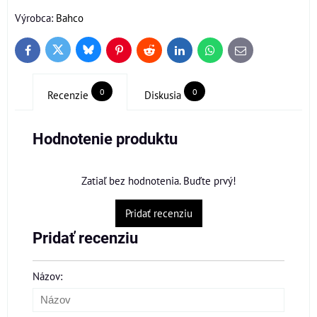
Výrobca:
Bahco
Bluesky
Twitter
Facebook
Pinterest
Reddit
LinkedIn
WhatsApp
E-
mail
0
0
Recenzie
Diskusia
Hodnotenie produktu
Zatiaľ bez hodnotenia. Buďte prvý!
Pridať recenziu
Pridať recenziu
Názov: