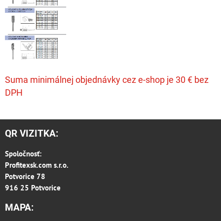
Suma minimálnej objednávky cez e-shop je 30 € bez
DPH
QR VIZITKA:
Spoločnosť:
Profitexsk.com s.r.o.
Potvorice 78
916 25 Potvorice
MAPA: