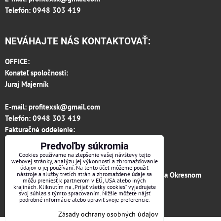
Telefón: 0948 303 419
NEVÁHAJTE NÁS KONTAKTOVAŤ:
OFFICE:
Konateľ spoločnosti:
Juraj Majerník
E-mail:
profitexsk@gmail.com
Telefón:
0948 303 419
Fakturačné oddelenie:
invoice.profitexsk@gmail.com
Predvoľby súkromia
IČO: 36313157
Cookies používame na zlepšenie vašej návštevy tejto
webovej stránky, analýzu jej výkonnosti a zhromažďovanie
IČ DPH: SK 2020182615
údajov o jej používaní. Na tento účel môžeme použiť
Firma je zapísaná v obchodnom registri vedenom na Okresnom
nástroje a služby tretích strán a zhromaždené údaje sa
môžu preniesť k partnerom v EÚ, USA alebo iných
súde v Trenčíne, vložka č.12066/R odd. s.r.o.
krajinách. Kliknutím na „Prijať všetky cookies“ vyjadrujete
svoj súhlas s týmto spracovaním. Nižšie môžete nájsť
podrobné informácie alebo upraviť svoje preferencie.
Facebook
Zásady ochrany osobných údajov