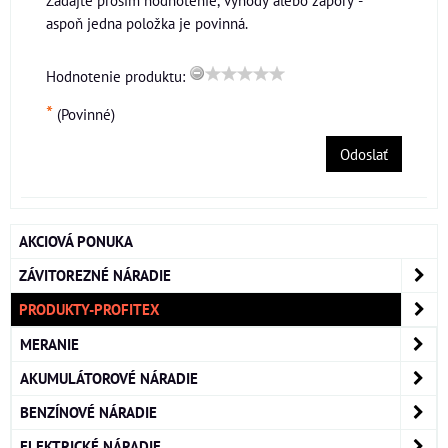
Zadajte prosím hodnotenie, výhody alebo zápory -
aspoň jedna položka je povinná.
Hodnotenie produktu:
*
(Povinné)
Odoslať
AKCIOVÁ PONUKA
ZÁVITOREZNÉ NÁRADIE
PRODUKTY-PROFITEX
MERANIE
AKUMULÁTOROVÉ NÁRADIE
BENZÍNOVÉ NÁRADIE
ELEKTRICKÉ NÁRADIE