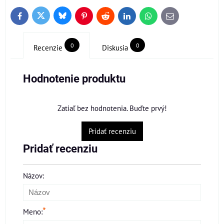
Bluesky
Twitter
Facebook
Pinterest
Reddit
LinkedIn
WhatsApp
E-
mail
0
0
Recenzie
Diskusia
Hodnotenie produktu
Zatiaľ bez hodnotenia. Buďte prvý!
Pridať recenziu
Pridať recenziu
Názov:
*
Meno: