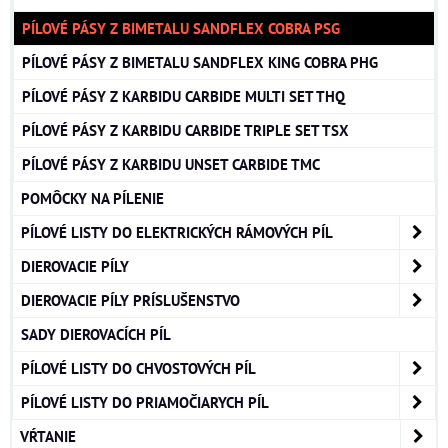
PÍLOVÉ PÁSY Z BIMETALU SANDFLEX COBRA PSG
PÍLOVÉ PÁSY Z BIMETALU SANDFLEX KING COBRA PHG
PÍLOVÉ PÁSY Z KARBIDU CARBIDE MULTI SET THQ
PÍLOVÉ PÁSY Z KARBIDU CARBIDE TRIPLE SET TSX
PÍLOVÉ PÁSY Z KARBIDU UNSET CARBIDE TMC
POMÔCKY NA PÍLENIE
PÍLOVÉ LISTY DO ELEKTRICKÝCH RÁMOVÝCH PÍL
DIEROVACIE PÍLY
DIEROVACIE PÍLY PRÍSLUŠENSTVO
SADY DIEROVACÍCH PÍL
PÍLOVÉ LISTY DO CHVOSTOVÝCH PÍL
PÍLOVÉ LISTY DO PRIAMOČIARYCH PÍL
VŔTANIE