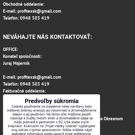
Obchodné oddelenie:
E-mail:
profitexsk@gmail.com
Telefón: 0948 303 419
NEVÁHAJTE NÁS KONTAKTOVAŤ:
OFFICE:
Konateľ spoločnosti:
Juraj Majerník
E-mail:
profitexsk@gmail.com
Telefón:
0948 303 419
Fakturačné oddelenie:
invoice.profitexsk@gmail.com
Predvoľby súkromia
IČO: 36313157
Cookies používame na zlepšenie vašej návštevy tejto
webovej stránky, analýzu jej výkonnosti a zhromažďovanie
IČ DPH: SK 2020182615
údajov o jej používaní. Na tento účel môžeme použiť
Firma je zapísaná v obchodnom registri vedenom na Okresnom
nástroje a služby tretích strán a zhromaždené údaje sa
môžu preniesť k partnerom v EÚ, USA alebo iných
súde v Trenčíne, vložka č.12066/R odd. s.r.o.
krajinách. Kliknutím na „Prijať všetky cookies“ vyjadrujete
svoj súhlas s týmto spracovaním. Nižšie môžete nájsť
podrobné informácie alebo upraviť svoje preferencie.