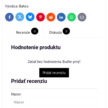
Výrobca:
Bahco
Bluesky
Twitter
Facebook
Pinterest
Reddit
LinkedIn
WhatsApp
E-
mail
0
0
Recenzie
Diskusia
Hodnotenie produktu
Zatiaľ bez hodnotenia. Buďte prvý!
Pridať recenziu
Pridať recenziu
Názov: