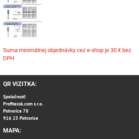
Suma minimálnej objednávky cez e-shop je 30 € bez
DPH
QR VIZITKA:
Spoločnosť:
Profitexsk.com s.r.o.
Potvorice 78
916 25 Potvorice
MAPA: