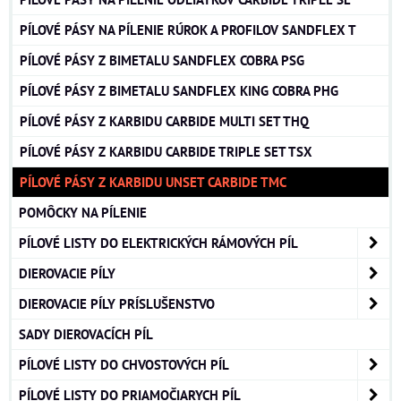
PÍLOVÉ PÁSY NA PÍLENIE RÚROK A PROFILOV SANDFLEX T
PÍLOVÉ PÁSY Z BIMETALU SANDFLEX COBRA PSG
PÍLOVÉ PÁSY Z BIMETALU SANDFLEX KING COBRA PHG
PÍLOVÉ PÁSY Z KARBIDU CARBIDE MULTI SET THQ
PÍLOVÉ PÁSY Z KARBIDU CARBIDE TRIPLE SET TSX
PÍLOVÉ PÁSY Z KARBIDU UNSET CARBIDE TMC
POMÔCKY NA PÍLENIE
PÍLOVÉ LISTY DO ELEKTRICKÝCH RÁMOVÝCH PÍL
DIEROVACIE PÍLY
DIEROVACIE PÍLY PRÍSLUŠENSTVO
SADY DIEROVACÍCH PÍL
PÍLOVÉ LISTY DO CHVOSTOVÝCH PÍL
PÍLOVÉ LISTY DO PRIAMOČIARYCH PÍL