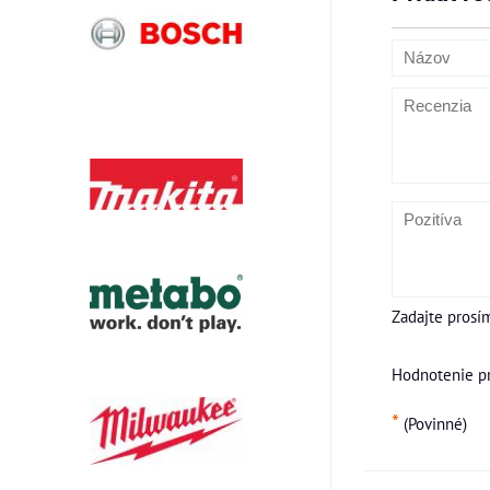
Zadajte prosí
Hodnotenie p
*
(Povinné)