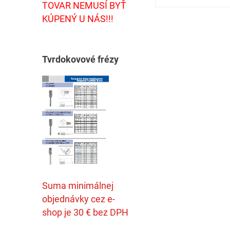
TOVAR NEMUSÍ BYŤ
KÚPENÝ U NÁS!!!
T
vrdokovové frézy
Suma minimálnej
objednávky cez e-
shop je 30 € bez DPH