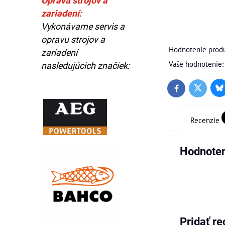
Oprava strojov a
zariadení:
Vykonávame servis a
opravu strojov a
Hodnotenie produ
zariadení
Vaše hodnotenie:
nasledujúcich značiek:
Bl
Twitter
Facebook
Recenzie
Hodnoten
Pridať re