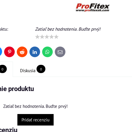
ktu:
Zatiaľ bez hodnotenia. Buďte prvý!
uesky
Pinterest
Reddit
LinkedIn
WhatsApp
E-
mail
0
0
Diskusia
ie produktu
Zatiaľ bez hodnotenia. Buďte prvý!
Pridať recenziu
cenziu