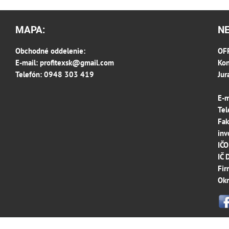
MAPA:
N
Obchodné oddelenie:
OFF
E-mail:
profitexsk@gmail.com
Kon
Telefón: 0948 303 419
Jur
E-m
Tel
Fak
inv
IČ
IČ
Fir
Okr