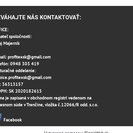
EVÁHAJTE NÁS KONTAKTOVAŤ:
ICE:
ateľ spoločnosti:
aj Majerník
ail:
profitexsk@gmail.com
efón:
0948 303 419
turačné oddelenie:
oice.profitexsk@gmail.com
O: 36313157
 DPH: SK 2020182615
ma je zapísaná v obchodnom registri vedenom na
esnom súde v Trenčíne, vložka č.12066/R odd. s.r.o.
Facebook