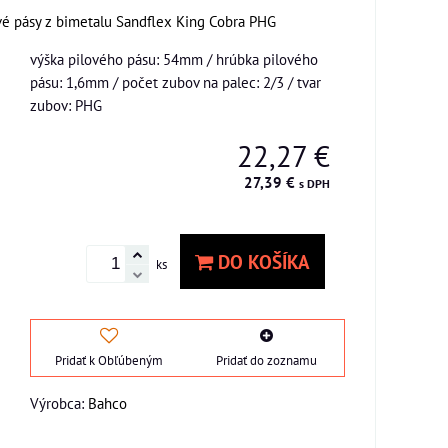
vé pásy z bimetalu Sandflex King Cobra PHG
výška pilového pásu: 54mm / hrúbka pilového
pásu: 1,6mm / počet zubov na palec: 2/3 / tvar
zubov: PHG
22,27 €
27,39 €
s DPH
DO KOŠÍKA
ks
Pridať k Obľúbeným
Pridať do zoznamu
Výrobca:
Bahco