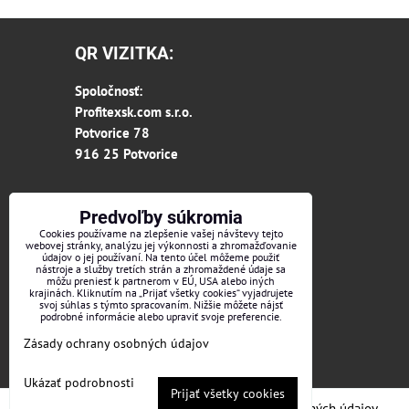
QR VIZITKA:
Spoločnosť:
Profitexsk.com s.r.o.
Potvorice 78
916 25 Potvorice
Predvoľby súkromia
Cookies používame na zlepšenie vašej návštevy tejto
webovej stránky, analýzu jej výkonnosti a zhromažďovanie
údajov o jej používaní. Na tento účel môžeme použiť
nástroje a služby tretích strán a zhromaždené údaje sa
môžu preniesť k partnerom v EÚ, USA alebo iných
krajinách. Kliknutím na „Prijať všetky cookies“ vyjadrujete
svoj súhlas s týmto spracovaním. Nižšie môžete nájsť
podrobné informácie alebo upraviť svoje preferencie.
Zásady ochrany osobných údajov
Ukázať podrobnosti
Prijať všetky cookies
Predvoľby súkromia
Zásady ochrany osobných údajov