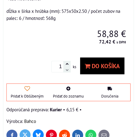
dĺžka x šírka x hrúbka (mm): 575x50x2.50 / počet zubov na
palec: 6 / hmotnosť: 568g
58,88 €
72,42 €
s DPH
DO KOŠÍKA
ks
Pridať k Obľúbeným
Pridať do zoznamu
Doručenia
Kurier
•
6,15 €
•
Výrobca:
Bahco
Bluesky
Twitter
Facebook
Pinterest
Reddit
LinkedIn
WhatsApp
E-